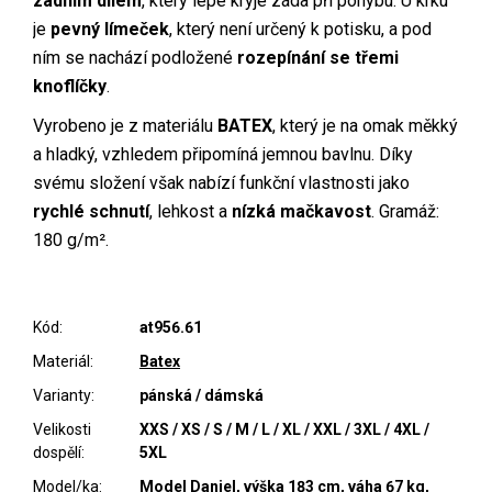
zadním dílem
, který lépe kryje záda při pohybu. U krku
je
pevný límeček
, který není určený k potisku, a pod
ním se nachází podložené
rozepínání se třemi
knoflíčky
.
Vyrobeno je z materiálu
BATEX
, který je na omak měkký
a hladký, vzhledem připomíná jemnou bavlnu. Díky
svému složení však nabízí funkční vlastnosti jako
rychlé schnutí
, lehkost a
nízká mačkavost
. Gramáž:
180 g/m².
Kód:
at956.61
Materiál:
Batex
Varianty:
pánská / dámská
Velikosti
XXS / XS / S / M / L / XL / XXL / 3XL / 4XL /
dospělí:
5XL
Model/ka:
Model Daniel, výška 183 cm, váha 67 kg,