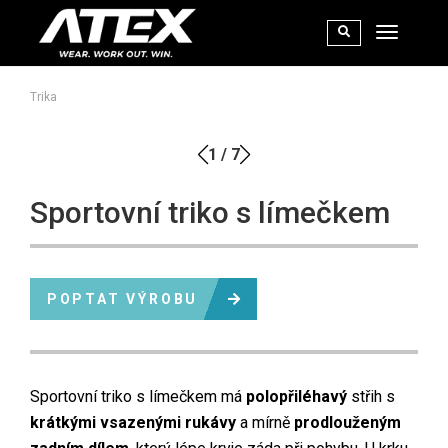
Trika
1
/
7
Sportovní triko s límečkem
POPTAT VÝROBU
Sportovní triko s límečkem má
polopřiléhavý
střih s
krátkými vsazenými rukávy
a mírně
prodlouženým