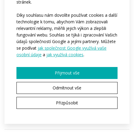
stránek.
Díky souhlasu nám dovolíte používat cookies a další
Které části produktu mohou být
technologie k tomu, abychom Vám zobrazovali
potištěné?
relevantní reklamy, měřili jejich výkon a zlepšili
fungování webu. Souhlas se týká i zpracování Vašich
údajů společností Google a jejími partnery. Můžete
Je potisk zahrnutý v ceně, nebo se
se podívat
jak společnost Google využívá vaše
osobní údaje
a
jak využívá cookies
.
účtuje zvlášť?
Přijmout vše
Mohu mít jiný design než ten na
fotografii?
Odmítnout vše
Přizpůsobit
Mohu si vybrat vlastní barvy, vzory a
loga?