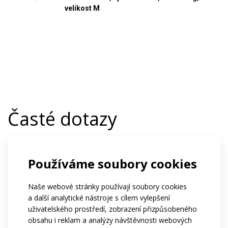
velikost M
Časté dotazy
Používáme soubory cookies
Kolik tento produkt stojí?
Naše webové stránky používají soubory cookies
a další analytické nástroje s cílem vylepšení
Od kolika kusů lze produkt
uživatelského prostředí, zobrazení přizpůsobeného
objednat?
obsahu i reklam a analýzy návštěvnosti webových