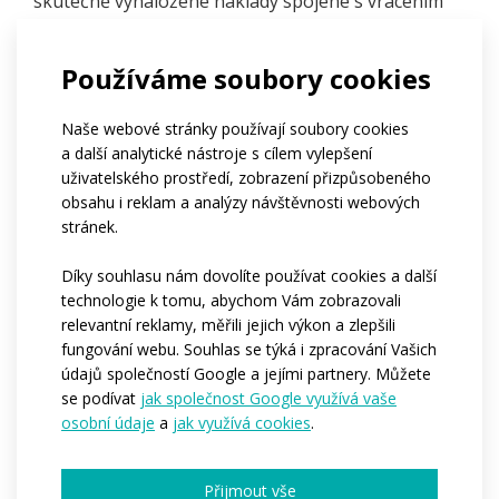
skutečně vynaložené náklady spojené s vrácením
Zboží (náklady na uvedení zboží do původního
stavu atp.). Náklady na vrácení zboží jsou na straně
Používáme soubory cookies
kupujícího. Právo na odstoupení od smlouvy ale
Kupující nemá, pokud to je výslovně sjednáno mezi
Naše webové stránky používají soubory cookies
smluvními stranami, a dále v případě smluv:
a další analytické nástroje s cílem vylepšení
uživatelského prostředí, zobrazení přizpůsobeného
na poskytování Služeb, jestliže s jejich plněním
obsahu i reklam a analýzy návštěvnosti webových
bylo s jeho souhlasem započato před
stránek.
uplynutím lhůty 14 dnů od převzetí plnění,
na dodávku Zboží nebo Služeb, jejichž cena
Díky souhlasu nám dovolíte používat cookies a další
technologie k tomu, abychom Vám zobrazovali
závisí na výchylkách finančního trhu nezávisle
relevantní reklamy, měřili jejich výkon a zlepšili
na vůli Prodávajícího,
fungování webu. Souhlas se týká i zpracování Vašich
na dodávku Zboží upraveného podle přání
údajů společností Google a jejími partnery. Můžete
Kupujícího nebo pro jeho osobu, jakož i zboží,
se podívat
jak společnost Google využívá vaše
které podléhá rychlé zkáze, opotřebení nebo
osobní údaje
a
jak využívá cookies
.
zastarání
Poštovné za zaslání zboží zpět při odstoupení od
Přijmout vše