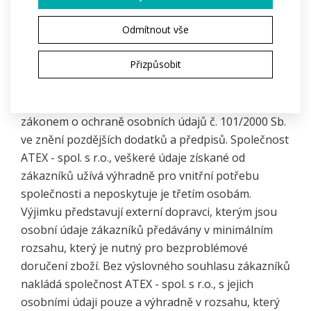
smlouvy hradí zákazník. Adresa pro vrácení zboží
je: ATEX - spol. s r.o., Vážného 3, 62100 Brno.
Odmítnout vše
Ochrana vašich osobních údajů
Přizpůsobit
Informace o zákaznících jsou uchovávány v souladu
s platnými zákony České republiky, zejména se
zákonem o ochraně osobních údajů č. 101/2000 Sb.
ve znění pozdějších dodatků a předpisů. Společnost
ATEX - spol. s r.o., veškeré údaje získané od
zákazníků užívá výhradně pro vnitřní potřebu
společnosti a neposkytuje je třetím osobám.
Výjimku představují externí dopravci, kterým jsou
osobní údaje zákazníků předávány v minimálním
rozsahu, který je nutný pro bezproblémové
doručení zboží. Bez výslovného souhlasu zákazníků
nakládá společnost ATEX - spol. s r.o., s jejich
osobními údaji pouze a výhradně v rozsahu, který