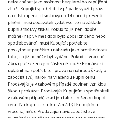
nelze chápat jako možnost bezplatného zapůjčení
zboží. Kupující spotřebitel v případě využití práva
na odstoupení od smlouvy do 14 dní od převzetí
plnění, musí dodavateli vydat vše, co na základě
kupní smlouvy získal. Pokud to již není dobře
možné (např. v mezidobí bylo Zboží zničeno nebo
spotřebováno), musí Kupující spotřebitel
poskytnout peněžitou náhradu jako protihodnotu
toho, co již nemůže být vydáno. Pokud je vrácené
Zboží poškozeno jen částečně, může Prodávající
uplatnit na spotřebiteli právo na náhradu škody a
započíst svůj nárok na vrácenou kupní cenu.
Prodávající je v takovém případě povinen vzniklou
škodu prokázat. Prodávající Kupujícímu spotřebiteli
v takovém případě vrací jen takto sníženou kupní
cenu. Na kupní cenu, která má být Kupujícímu
vrácena, může Prodávající navíc započíst své