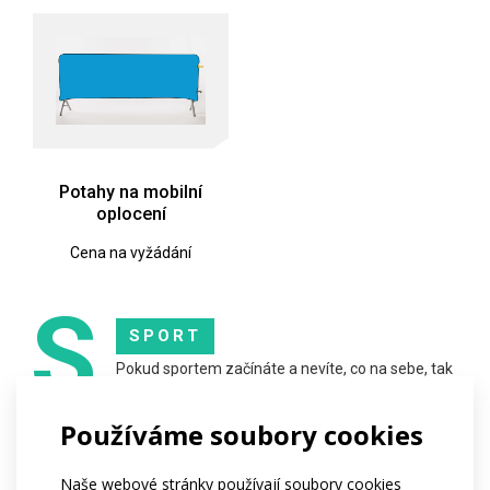
Potahy na mobilní
oplocení
Cena na vyžádání
S
SPORT
Pokud sportem začínáte a nevíte, co na sebe, tak
kategorie SPORT je přesně pro Vás. Tato řada
nabízí nejlepší poměr cena / výkon. Oblečení je
Používáme soubory cookies
vhodné jak pro úplné začátečníky, tak pro hobíky,
kteří objedou pouze pár závodů za sezónu.
Naše webové stránky používají soubory cookies