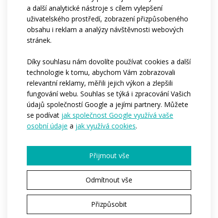
a další analytické nástroje s cílem vylepšení
P
uživatelského prostředí, zobrazení přizpůsobeného
obsahu i reklam a analýzy návštěvnosti webových
PROFI
stránek.
Oblečení řady PROFI je vhodné pro všechny
sportovce, kteří berou sport více než jako
Díky souhlasu nám dovolíte používat cookies a další
příležitostné hobby. Produktová řada PROFI je
technologie k tomu, abychom Vám zobrazovali
relevantní reklamy, měřili jejich výkon a zlepšili
vhodná pro všechny ty, kteří se věnují sportu na
fungování webu. Souhlas se týká i zpracování Vašich
každodenní bázi. Použité střihy i materiály
údajů společností Google a jejími partnery. Můžete
pomohou dosáhnout sportovci nejlepších
se podívat
jak společnost Google využívá vaše
výsledků, a to při zachování maximálního
osobní údaje
a
jak využívá cookies
.
komfortu nošení.
E
Přijmout vše
ELITE
Odmítnout vše
Řada ELITE je určená profesionálním
sportovcům, pro které je nejvyšší prioritou
Přizpůsobit
rychlost a výsledný čas, a to často i za cenu