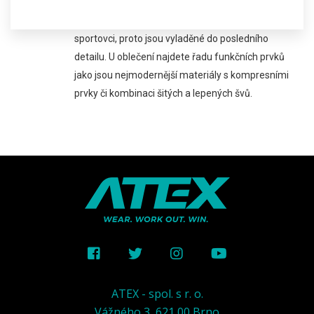
nižšího komfortu či odolnosti oblečení. Střihy řady
ELITE vyvíjíme ve spolupráci s nejlepšími českými
sportovci, proto jsou vyladěné do posledního
detailu. U oblečení najdete řadu funkčních prvků
jako jsou nejmodernější materiály s kompresními
prvky či kombinaci šitých a lepených švů.
ATEX - spol. s r. o.
Vážného 3, 621 00 Brno