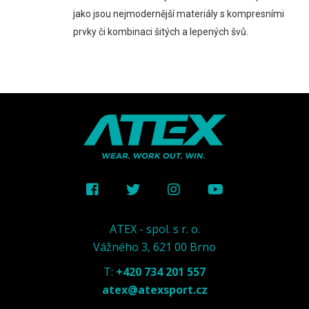
jako jsou nejmodernější materiály s kompresními
prvky či kombinaci šitých a lepených švů.
ATEX - spol. s r. o.
Vážného 3, 621 00 Brno
T:
+420 734 201 557
atex@atexsport.cz