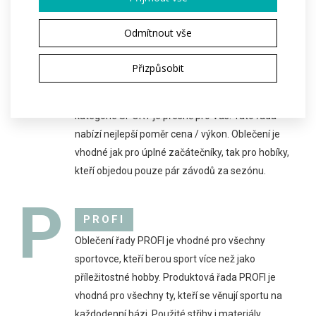
Cena na vyžádání
Odmítnout vše
S
Přizpůsobit
SPORT
Pokud sportem začínáte a nevíte, co na sebe, tak
kategorie SPORT je přesně pro Vás. Tato řada
nabízí nejlepší poměr cena / výkon. Oblečení je
vhodné jak pro úplné začátečníky, tak pro hobíky,
kteří objedou pouze pár závodů za sezónu.
P
PROFI
Oblečení řady PROFI je vhodné pro všechny
sportovce, kteří berou sport více než jako
příležitostné hobby. Produktová řada PROFI je
vhodná pro všechny ty, kteří se věnují sportu na
každodenní bázi. Použité střihy i materiály