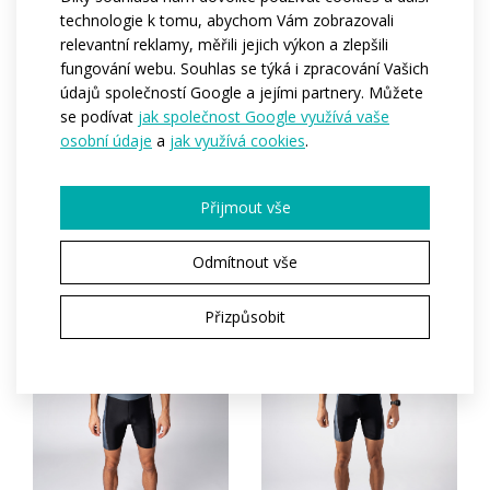
technologie k tomu, abychom Vám zobrazovali
Cyklo dres ELITE letní s
Cyklo kraťasy SPORT
relevantní reklamy, měřili jejich výkon a zlepšili
krátkými rukávy
se šlemi
fungování webu. Souhlas se týká i zpracování Vašich
Cena na vyžádání
Cena na vyžádání
údajů společností Google a jejími partnery. Můžete
se podívat
jak společnost Google využívá vaše
osobní údaje
a
jak využívá cookies
.
TRIATLON
Přijmout vše
Odmítnout vše
Přizpůsobit