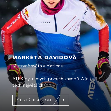
MARKÉTA DAVIDOVÁ
Mistryně světa v biatlonu
ATEX byl u mých prvních závodů. A je i u
těch největších.
ČESKÝ BIATLON