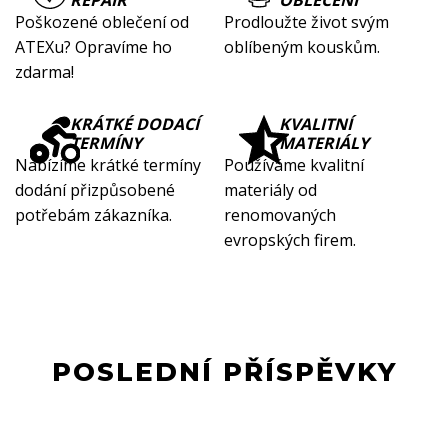
REPAIR
OBLEČENÍ
Poškozené oblečení od
Prodloužte život svým
ATEXu? Opravíme ho
oblíbeným kouskům.
zdarma!
KRÁTKÉ DODACÍ
KVALITNÍ
TERMÍNY
MATERIÁLY
Nabízíme krátké termíny
Používáme kvalitní
dodání přizpůsobené
materiály od
potřebám zákazníka.
renomovaných
evropských firem.
POSLEDNÍ PŘÍSPĚVKY