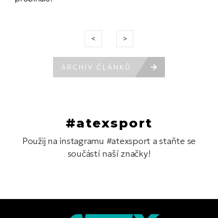
ARCHIV ČLÁNKŮ
#atexsport
Použij na instagramu #atexsport a staňte se
součástí naší značky!