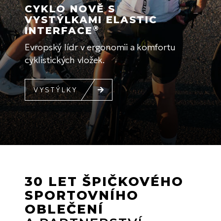
CYKLO NOVĚ S
VYSTÝLKAMI ELASTIC
®
INTERFACE
Evropský lídr v ergonomii a komfortu
cyklistických vložek.
VYSTÝLKY
30 LET ŠPIČKOVÉHO
SPORTOVNÍHO
OBLEČENÍ