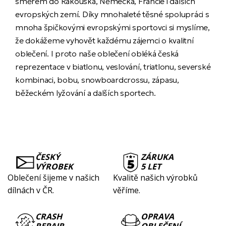
směrem do Rakouska, Německa, Francie i dalších
evropských zemí. Díky mnohaleté těsné spolupráci s
mnoha špičkovými evropskými sportovci si myslíme,
že dokážeme vyhovět každému zájemci o kvalitní
oblečení. I proto naše oblečení obléká česká
reprezentace v biatlonu, veslování, triatlonu, severské
kombinaci, bobu, snowboardcrossu, zápasu,
běžeckém lyžování a dalších sportech.
ČESKÝ
ZÁRUKA
VÝROBEK
5 LET
Oblečení šijeme v našich
Kvalitě našich výrobků
dílnách v ČR.
věříme.
CRASH
OPRAVA