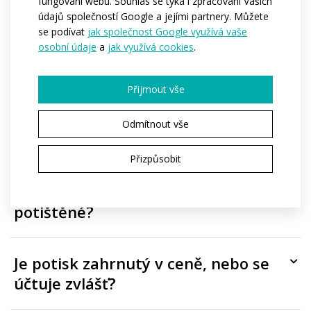
Časté dotazy
fungování webu. Souhlas se týká i zpracování Vašich
údajů společností Google a jejími partnery. Můžete
se podívat
jak společnost Google využívá vaše
osobní údaje
a
jak využívá cookies
.
Kolik tento produkt stojí?
Přijmout vše
Od kolika kusů lze produkt
Odmítnout vše
objednat?
Přizpůsobit
Které části produktu mohou být
potištěné?
Je potisk zahrnutý v ceně, nebo se
účtuje zvlášť?