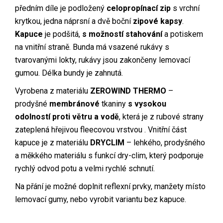
předním díle je podložený
celopropínací zip
s vrchní
krytkou, jedna náprsní a dvě boční
zipové kapsy
.
Kapuce
je podšitá,
s možností stahování
a potiskem
na vnitřní straně. Bunda má vsazené rukávy s
tvarovanými lokty, rukávy jsou zakončeny lemovací
gumou. Délka bundy je zahnutá.
Vyrobena z materiálu
ZEROWIND THERMO
–
prodyšné
membránové
tkaniny
s vysokou
odolností proti větru a vodě
, která je z rubové strany
zateplená hřejivou fleecovou vrstvou . Vnitřní část
kapuce je z materiálu
DRYCLIM
– lehkého, prodyšného
a měkkého materiálu s funkcí dry-clim, který podporuje
rychlý odvod potu a velmi rychlé schnutí.
Na přání je možné doplnit reflexní prvky, manžety místo
lemovací gumy, nebo vyrobit variantu bez kapuce.