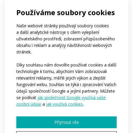
Používáme soubory cookies
Naše webové stránky používají soubory cookies
Časté dotazy
a další analytické nástroje s cílem vylepšení
uživatelského prostředí, zobrazení přizpůsobeného
obsahu i reklam a analýzy návštěvnosti webových
stránek.
Kolik tento produkt stojí?
Díky souhlasu nám dovolíte používat cookies a další
technologie k tomu, abychom Vám zobrazovali
relevantní reklamy, měřili jejich výkon a zlepšili
fungování webu. Souhlas se týká i zpracování Vašich
Od kolika kusů lze produkt
údajů společností Google a jejími partnery. Můžete
objednat?
se podívat
jak společnost Google využívá vaše
osobní údaje
a
jak využívá cookies
.
Které části produktu mohou být
Přijmout vše
potištěné?