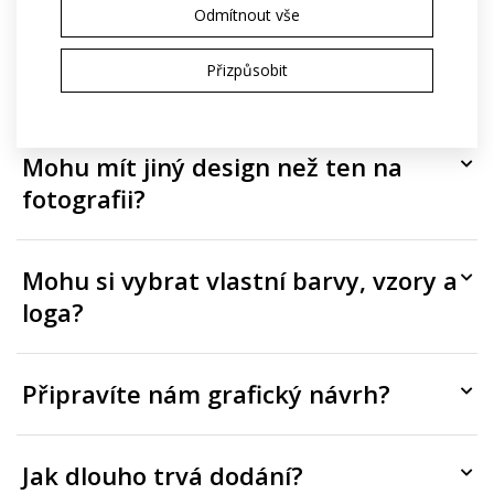
Odmítnout vše
Je potisk zahrnutý v ceně, nebo se
Přizpůsobit
účtuje zvlášť?
Mohu mít jiný design než ten na
fotografii?
Mohu si vybrat vlastní barvy, vzory a
loga?
Připravíte nám grafický návrh?
Jak dlouho trvá dodání?