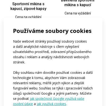
Bavlněná sportovní
Sportovní mikina s
mikina s kapucí
kapucí, zipové kapsy
Cena na vyžádání
Cena na vyžádání
Používáme soubory cookies
Naše webové stránky používají soubory cookies
a další analytické nástroje s cílem vylepšení
uživatelského prostředí, zobrazení přizpůsobeného
obsahu i reklam a analýzy návštěvnosti webových
stránek.
Díky souhlasu nám dovolíte používat cookies a další
Lehká sportovní mikina
Lehká sportovní mikina
technologie k tomu, abychom Vám zobrazovali
s kapucí
s kapucí, klokaní kapsy
relevantní reklamy, měřili jejich výkon a zlepšili
fungování webu. Souhlas se týká i zpracování Vašich
Cena na vyžádání
Cena
1099 Kč + DPH
/ 10 ks
údajů společností Google a jejími partnery. Můžete
se podívat
jak společnost Google využívá vaše
osobní údaje
a
jak využívá cookies
.