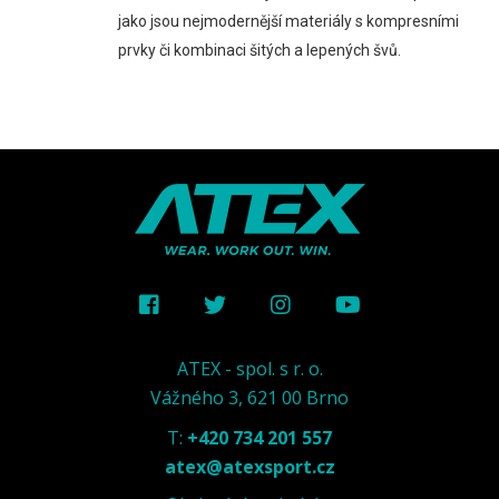
jako jsou nejmodernější materiály s kompresními
prvky či kombinaci šitých a lepených švů.
ATEX - spol. s r. o.
Vážného 3, 621 00 Brno
T:
+420 734 201 557
atex@atexsport.cz