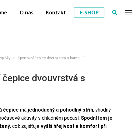
eme
O nás
Kontakt
E-SHOP
oplňky
Sportovní čepice dvouvrstvá s bambulí
 čepice dvouvrstvá s
á čepice
má
jednoduchý a pohodlný střih
, vhodný
lnočasové aktivity v chladném počasí.
Spodní lem je
žený
, což zajišťuje
vyšší hřejivost a komfort při