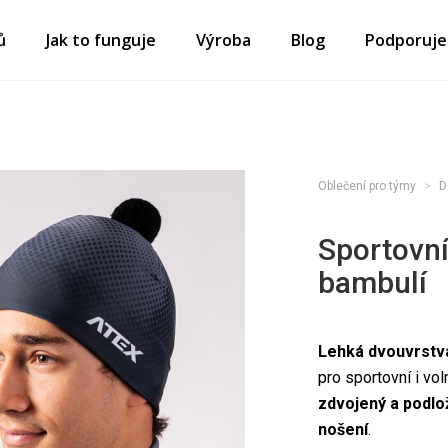
ů
Jak to funguje
Výroba
Blog
Podporuj
Oblečení pro týmy
D
Sportovní
bambulí
Lehká dvouvrstv
pro sportovní i vo
zdvojený a podlo
nošení
.