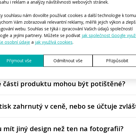
sahu i reklam a analýzy návštěvnosti webových stránek.
té dotazy
ky souhlasu nám dovolíte používat cookies a další technologie k tomu
ychom Vám zobrazovali relevantní reklamy, měřili jejich výkon a zlepši
ngování webu. Souhlas se týká i zpracování Vašich údajů společností
ogle a jejími partnery. Můžete se podívat
jak společnost Google využ
 tento produkt stojí?
še osobní údaje
a
jak využívá cookies
.
lika kusů lze produkt objednat?
Přijmout vše
Odmítnout vše
Přizpůsobit
é části produktu mohou být potištěné?
tisk zahrnutý v ceně, nebo se účtuje zvláš
mít jiný design než ten na fotografii?