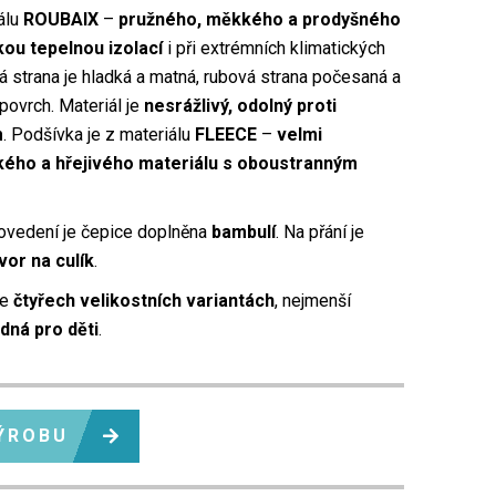
álu
ROUBAIX
–
pružného, měkkého a prodyšného
ou tepelnou izolací
i při extrémních klimatických
 strana je hladká a matná, rubová strana počesaná a
 povrch. Materiál je
nesrážlivý, odolný proti
m
. Podšívka je z materiálu
FLEECE
–
velmi
ého a hřejivého materiálu s oboustranným
ovedení je čepice doplněna
bambulí
. Na přání je
vor na culík
.
ve
čtyřech velikostních variantách
, nejmenší
dná pro děti
.
ÝROBU