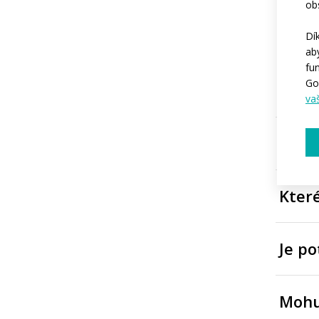
ob
Čas
Dí
ab
fu
Go
Kolik
va
Od ko
Kter
Je po
Mohu 