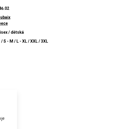
46.02
ubaix
eece
isex / dětská
 / S - M / L - XL / XXL / 3XL
oje