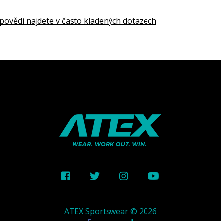
dpovědi najdete v často kladených dotazech
ATEX Sportswear © 2026