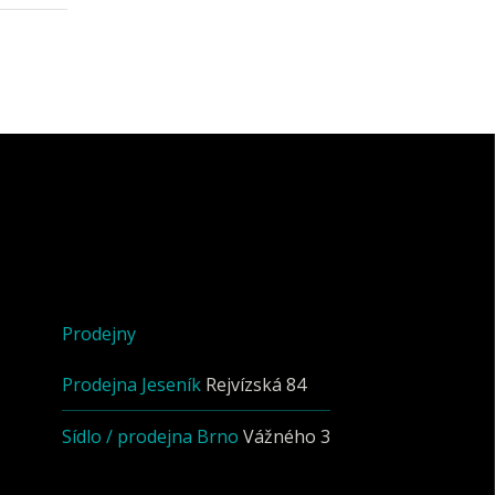
Prodejny
Prodejna Jeseník
Rejvízská 84
Sídlo / prodejna Brno
Vážného 3