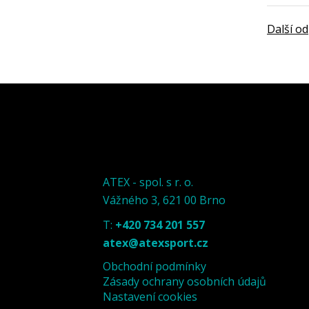
Další o
ATEX - spol. s r. o.
Vážného 3, 621 00 Brno
T:
+420 734 201 557
atex@atexsport.cz
Obchodní podmínky
Zásady ochrany osobních údajů
Nastavení cookies