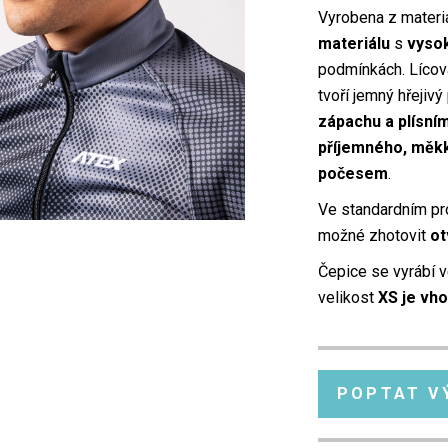
Vyrobena z materi
materiálu
s
vysok
podmínkách. Lícová
tvoří jemný hřejivý
zápachu a plísní
příjemného, měkk
počesem
.
Ve standardním pr
možné zhotovit
ot
Čepice se vyrábí 
velikost
XS je vho
POPTAT V