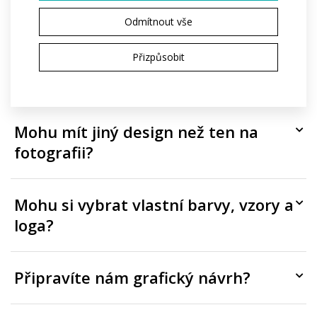
potištěné?
Odmítnout vše
Je potisk zahrnutý v ceně, nebo se
Přizpůsobit
účtuje zvlášť?
Mohu mít jiný design než ten na
fotografii?
Mohu si vybrat vlastní barvy, vzory a
loga?
Připravíte nám grafický návrh?