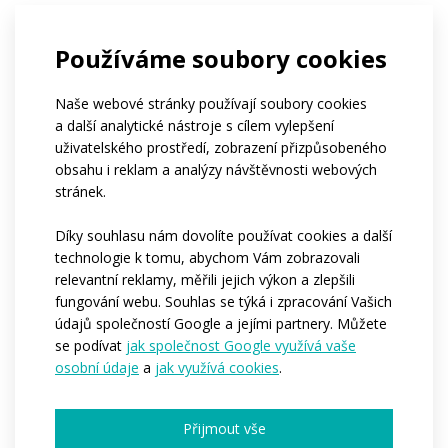
Používáme soubory cookies
Naše webové stránky používají soubory cookies
a další analytické nástroje s cílem vylepšení
Časté dotazy
uživatelského prostředí, zobrazení přizpůsobeného
obsahu i reklam a analýzy návštěvnosti webových
stránek.
Díky souhlasu nám dovolíte používat cookies a další
Kolik tento produkt stojí?
technologie k tomu, abychom Vám zobrazovali
relevantní reklamy, měřili jejich výkon a zlepšili
fungování webu. Souhlas se týká i zpracování Vašich
Od kolika kusů lze produkt
údajů společností Google a jejími partnery. Můžete
se podívat
jak společnost Google využívá vaše
objednat?
osobní údaje
a
jak využívá cookies
.
Které části produktu mohou být
Přijmout vše