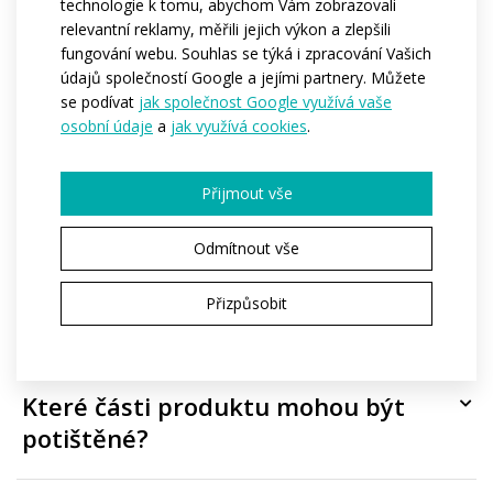
technologie k tomu, abychom Vám zobrazovali
relevantní reklamy, měřili jejich výkon a zlepšili
fungování webu. Souhlas se týká i zpracování Vašich
údajů společností Google a jejími partnery. Můžete
Časté dotazy
se podívat
jak společnost Google využívá vaše
osobní údaje
a
jak využívá cookies
.
Přijmout vše
Kolik tento produkt stojí?
Odmítnout vše
Od kolika kusů lze produkt
Přizpůsobit
objednat?
Které části produktu mohou být
potištěné?