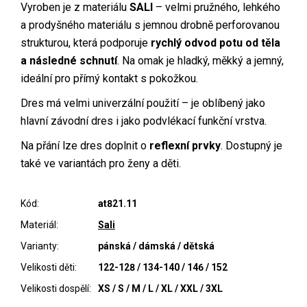
Vyroben je z materiálu
SALI
– velmi pružného, lehkého
a prodyšného materiálu s jemnou drobně perforovanou
strukturou, která podporuje
rychlý odvod potu od těla
a následné schnutí
. Na omak je hladký, měkký a jemný,
ideální pro přímý kontakt s pokožkou.
Dres má velmi univerzální použití – je oblíbený jako
hlavní závodní dres i jako podvlékací funkční vrstva.
Na přání lze dres doplnit o
reflexní prvky
. Dostupný je
také ve variantách pro ženy a děti.
Kód:
at821.11
Materiál:
Sali
Varianty:
pánská / dámská / dětská
Velikosti děti:
122-128 / 134-140 / 146 / 152
Velikosti dospělí:
XS / S / M / L / XL / XXL / 3XL