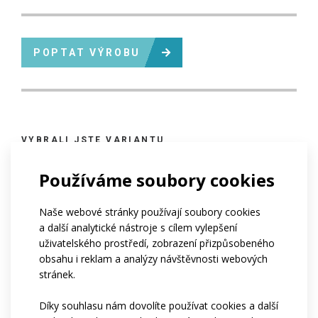
POPTAT VÝROBU
VYBRALI JSTE VARIANTU
PROFI
Používáme soubory cookies
Oblečení řady PROFI je vhodné pro všechny sportovce,
Naše webové stránky používají soubory cookies
kteří berou sport více než jako příležitostné hobby.
a další analytické nástroje s cílem vylepšení
Produktová řada PROFI je vhodná pro všechny ty, kteří se
uživatelského prostředí, zobrazení přizpůsobeného
věnují sportu na každodenní bázi. Použité střihy i materiály
obsahu i reklam a analýzy návštěvnosti webových
pomohou dosáhnout sportovci nejlepších výsledků, a to při
stránek.
zachování maximálního komfortu nošení.
Díky souhlasu nám dovolíte používat cookies a další