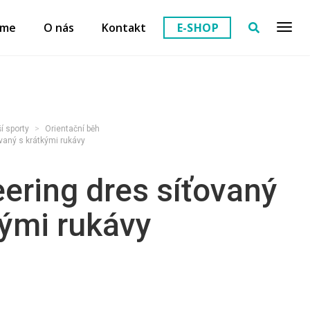
eme
O nás
Kontakt
E-SHOP
í sporty
Orientační běh
vaný s krátkými rukávy
eering dres síťovaný
kými rukávy