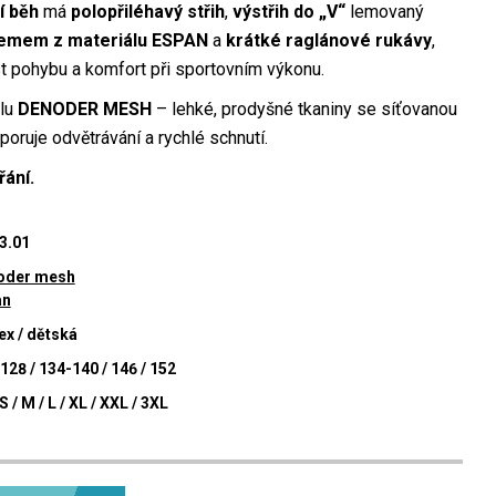
í běh
má
polopřiléhavý střih
,
výstřih do „V“
lemovaný
emem z materiálu ESPAN
a
krátké raglánové rukávy
,
ost pohybu a komfort při sportovním výkonu.
álu
DENODER MESH
– lehké, prodyšné tkaniny se síťovanou
poruje odvětrávání a rychlé schnutí.
řání.
3.01
oder mesh
an
ex / dětská
128 / 134-140 / 146 / 152
S / M / L / XL / XXL / 3XL