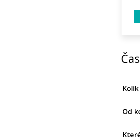
Čas
Kolik
Od ko
Kter