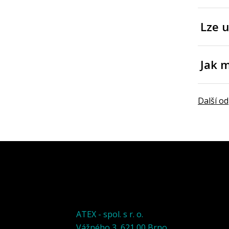
Lze u
Jak 
Další o
ATEX - spol. s r. o.
Vážného 3, 621 00 Brno