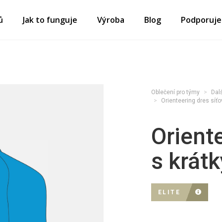
ů
Jak to funguje
Výroba
Blog
Podporuj
Oblečení pro týmy
Dalš
Orienteering dres síťo
Orient
s krát
ELITE