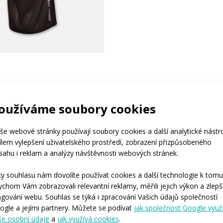
oužíváme soubory cookies
I JSTE VARIANTU
ITE
še webové stránky používají soubory cookies a další analytické nástr
cílem vylepšení uživatelského prostředí, zobrazení přizpůsobeného
sahu i reklam a analýzy návštěvnosti webových stránek.
E je určená profesionálním sportovcům, pro které je nejvyšší priorit
ky souhlasu nám dovolíte používat cookies a další technologie k tomu
a výsledný čas, a to často i za cenu nižšího komfortu či odolnosti ob
ychom Vám zobrazovali relevantní reklamy, měřili jejich výkon a zlepši
dy ELITE vyvíjíme ve spolupráci s nejlepšími českými sportovci, proto
ngování webu. Souhlas se týká i zpracování Vašich údajů společností
do posledního detailu. U oblečení najdete řadu funkčních prvků jako 
ogle a jejími partnery. Můžete se podívat
jak společnost Google využ
še osobní údaje
a
jak využívá cookies
.
ější materiály s kompresními prvky či kombinaci šitých a lepených š