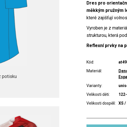
Dres pro orientačn
měkkým pružným l
které zajišťují voln
Vyroben je z materi
strukturou, která pod
Reflexní prvky na p
Kód:
at49
Materiál:
Den
 potisku
Esp
Varianty:
unis
Velikosti děti:
122-
Velikosti dospělí:
XS / 