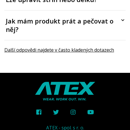
Jak mám produkt prát a pečovat o
něj?
Další odpovědi najdete v často kladených dotazech
ATEX - spol. s r. o.