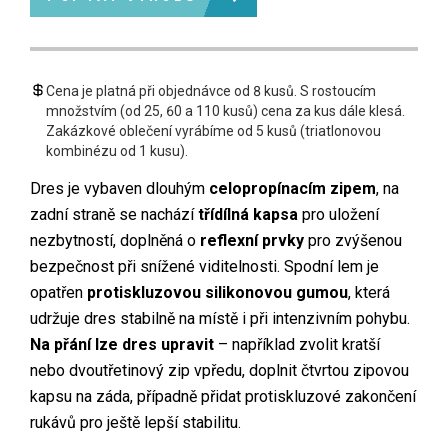
Cena je platná při objednávce od 8 kusů. S rostoucím
množstvím (od 25, 60 a 110 kusů) cena za kus dále klesá.
Zakázkové oblečení vyrábíme od 5 kusů (triatlonovou
kombinézu od 1 kusu).
Dres je vybaven dlouhým
celopropínacím zipem
, na
zadní straně se nachází
třídílná kapsa
pro uložení
nezbytností, doplněná o
reflexní prvky
pro zvýšenou
bezpečnost při snížené viditelnosti. Spodní lem je
opatřen
protiskluzovou silikonovou gumou
, která
udržuje dres stabilně na místě i při intenzivním pohybu.
Na přání lze dres upravit
– například zvolit kratší
nebo dvoutřetinový zip vpředu, doplnit čtvrtou zipovou
kapsu na záda, případně přidat protiskluzové zakončení
rukávů pro ještě lepší stabilitu.