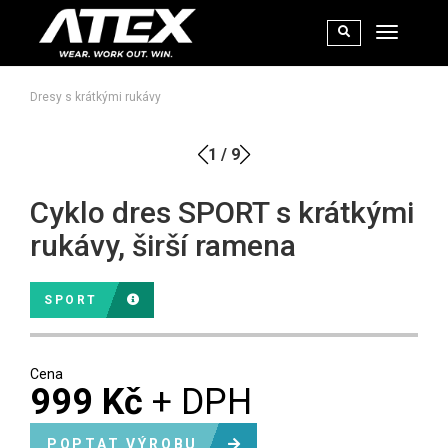
Dresy s krátkými rukávy
1
/
9
Cyklo dres SPORT s krátkými
rukávy, širší ramena
SPORT
Cena
999 Kč
+ DPH
POPTAT VÝROBU