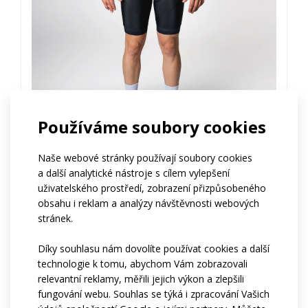
Používáme soubory cookies
PROFI
Naše webové stránky používají soubory cookies
Cyklo dres PROFI s krátkými rukávy
a další analytické nástroje s cílem vylepšení
uživatelského prostředí, zobrazení přizpůsobeného
Cena na vyžádání
obsahu i reklam a analýzy návštěvnosti webových
stránek.
Díky souhlasu nám dovolíte používat cookies a další
VARIANTA
ELITE
technologie k tomu, abychom Vám zobrazovali
relevantní reklamy, měřili jejich výkon a zlepšili
fungování webu. Souhlas se týká i zpracování Vašich
Řada ELITE je určená profesionálním sportovcům,