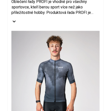
Oblečení řady PROFI je vhodné pro všechny
sportovce, kteří berou sport více než jako
příležitostné hobby. Produktová řada PROFI je
vhodná pro všechny ty, kteří se věnují sportu na
každodenní bázi. Použité střihy i materiály
pomohou dosáhnout sportovci nejlepších
výsledků, a to při zachování maximálního komfortu
nošení.