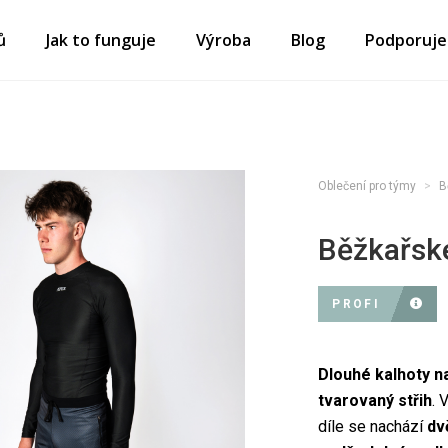
ů
Jak to funguje
Výroba
Blog
Podporuj
Oblečení pro týmy
B
Běžkařsk
PROFI
Dlouhé kalhoty n
tvarovaný střih
. 
díle se nachází
dv