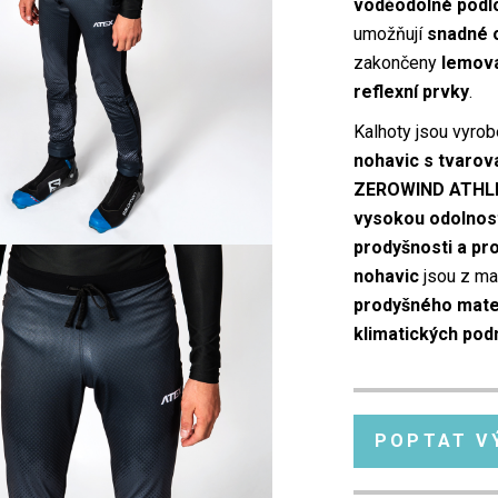
voděodolné podlo
umožňují
snadné o
zakončeny
lemov
reflexní prvky
.
Kalhoty jsou vyro
nohavic s tvarov
ZEROWIND ATHL
vysokou odolností
prodyšnosti a pr
nohavic
jsou z ma
prodyšného mater
klimatických po
POPTAT V