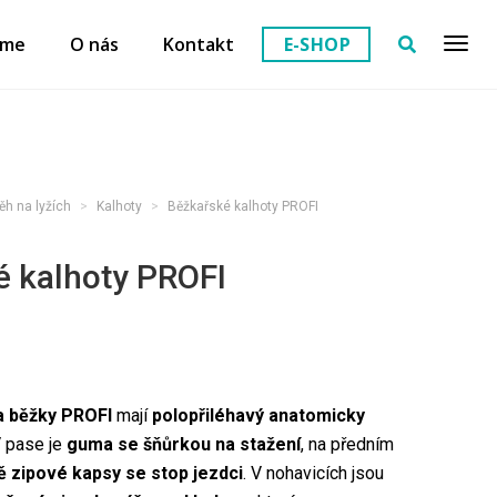
eme
O nás
Kontakt
E-SHOP
ěh na lyžích
Kalhoty
Běžkařské kalhoty PROFI
é kalhoty PROFI
a běžky PROFI
mají
polopřiléhavý anatomicky
V pase je
guma se šňůrkou na stažení
, na předním
ě zipové kapsy se stop jezdci
. V nohavicích jsou