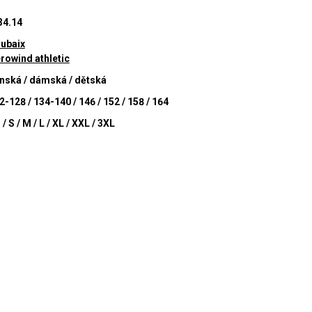
34.14
ubaix
rowind athletic
nská / dámská / dětská
2-128 / 134-140 / 146 / 152 / 158 / 164
 / S / M / L / XL / XXL / 3XL