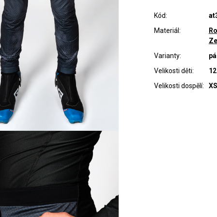
Kód:
at
Materiál:
Ro
Ze
Varianty:
pá
Velikosti děti:
12
Velikosti dospělí:
XS