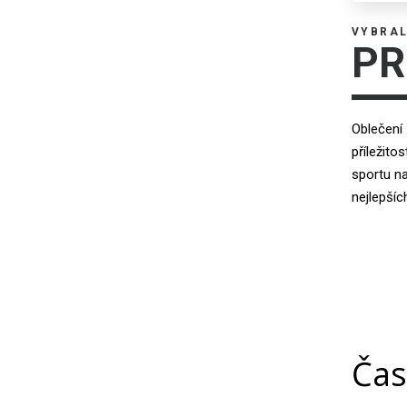
VYBRAL
PR
Oblečení 
příležito
sportu na
nejlepšíc
Čas