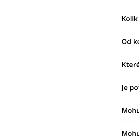
Kolik
Od ko
Kter
Je po
Mohu 
Mohu 