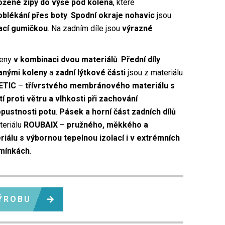
žené zipy do výše pod kolena
, které
blékání přes boty
.
Spodní okraje nohavic
jsou
ací gumičkou
. Na zadním díle jsou
výrazné
beny
v kombinaci dvou materiálů
.
Přední díly
anými koleny
a
zadní lýtkové části
jsou z materiálu
ETIC
–
třívrstvého membránového materiálu s
 proti větru a vlhkosti při zachování
opustnosti potu
.
Pásek a horní část zadních dílů
teriálu
ROUBAIX
–
pružného, měkkého a
iálu s výbornou tepelnou izolací i v extrémních
dmínkách
.
ÝROBU