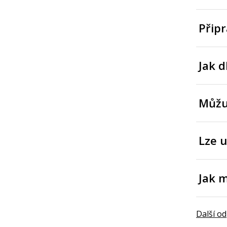
Připr
Jak d
Můžu
Lze u
Jak 
Další o