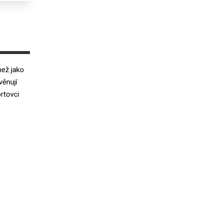
než jako
věnují
rtovci