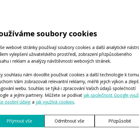
oužíváme soubory cookies
še webové stránky používají soubory cookies a další analytické nástr
cílem vylepšení uživatelského prostředí, zobrazení přizpůsobeného
sahu i reklam a analýzy návštěvnosti webových stránek.
ky souhlasu nám dovolíte používat cookies a další technologie k tomu
ychom Vám zobrazovali relevantní reklamy, měřili jejich výkon a zlepši
ngování webu. Souhlas se týká i zpracování Vašich údajů společností
ogle a jejími partnery. Můžete se podívat
jak společnost Google využ
še osobní údaje
a
jak využívá cookies
.
Přijmout vše
Odmítnout vše
Přizpůsobit