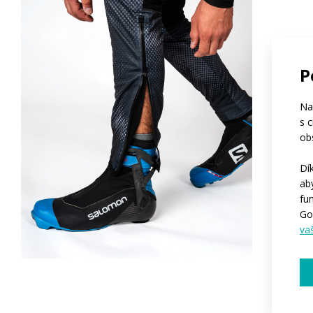
P
Na
s 
ob
Dí
ab
fu
Go
va