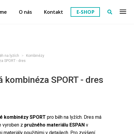
eme
O nás
Kontakt
E-SHOP
ěh na lyžích
Kombinézy
za SPORT - dres
á kombinéza SPORT - dres
lné kombinézy SPORT
pro běh na lyžích. Dres má
e vyroben z
pružného materiálu ESPAN
v
i materiály použitými v detailech. Pro zvýšení