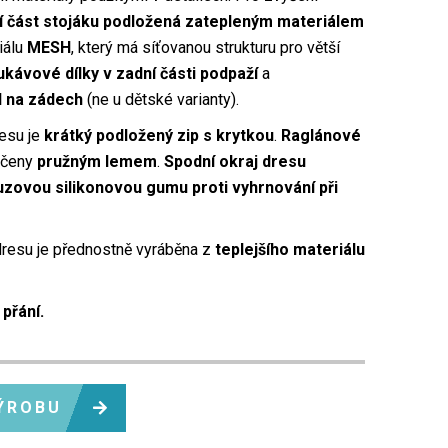
í část stojáku podložená zatepleným materiálem
iálu
MESH
, který má síťovanou strukturu pro větší
ukávové dílky v zadní části podpaží
a
l na zádech
(ne u dětské varianty).
resu je
krátký podložený zip s krytkou
.
Raglánové
nčeny
pružným lemem
.
Spodní okraj dresu
uzovou silikonovou gumu proti vyhrnování při
resu je přednostně vyráběna z
teplejšího materiálu
 přání.
ÝROBU