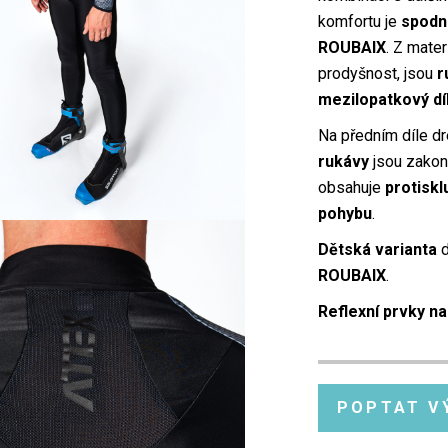
komfortu je
spodn
ROUBAIX
. Z mater
prodyšnost, jsou
r
mezilopatkový dí
Na předním díle d
rukávy
jsou zako
obsahuje
protiskl
pohybu
.
Dětská varianta
d
ROUBAIX
.
Reflexní prvky na
POPTAT V