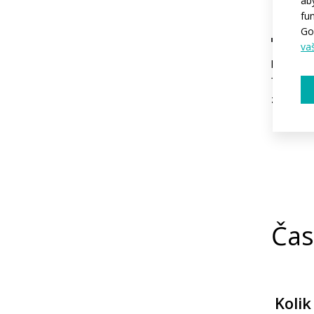
ab
SP
fu
Go
va
Pokud spo
Tato řada
začáteční
Čas
Kolik