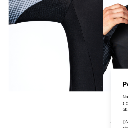
P
Na
s 
ob
Dí
VYBRAL