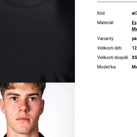
Kód:
at
Materiál:
Es
M
Varianty:
pá
Velikosti děti:
12
Velikosti dospělí:
XS
Model/ka:
Mo