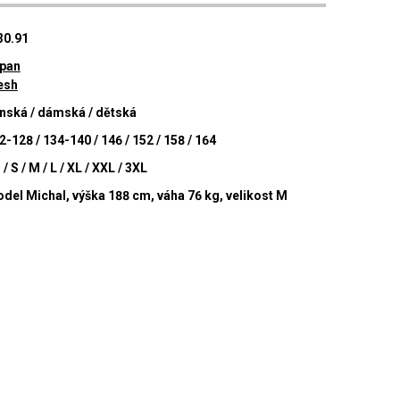
30.91
pan
esh
nská / dámská / dětská
2-128 / 134-140 / 146 / 152 / 158 / 164
 / S / M / L / XL / XXL / 3XL
del Michal, výška 188 cm, váha 76 kg, velikost M