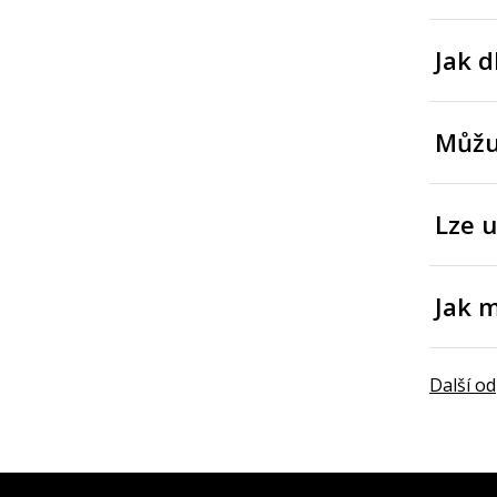
Jak d
Můžu
Lze u
Jak 
Další o