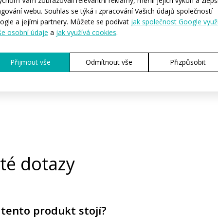
ychom Vám zobrazovali relevantní reklamy, měřili jejich výkon a zlepši
ORT
ngování webu. Souhlas se týká i zpracování Vašich údajů společností
ogle a jejími partnery. Můžete se podívat
jak společnost Google využ
še osobní údaje
a
jak využívá cookies
.
rtem začínáte a nevíte, co na sebe, tak kategorie SPORT je přesně 
 nabízí nejlepší poměr cena / výkon. Oblečení je vhodné jak pro úpln
Přijmout vše
Odmítnout vše
Přizpůsobit
ky, tak pro hobíky, kteří objedou pouze pár závodů za sezónu.
té dotazy
 tento produkt stojí?