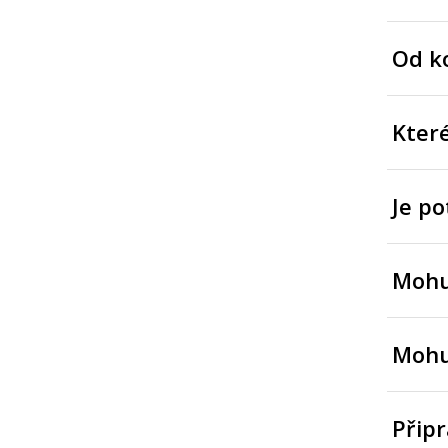
Od ko
Kter
Je po
Mohu 
Mohu 
Připr