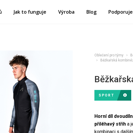
ů
Jak to funguje
Výroba
Blog
Podporuj
Oblečení pro týmy
B
Běžkařská kombiné
Běžkařsk
SPORT
Horní díl dvoudí
přiléhavý střih
a j
kombinaci s dalším