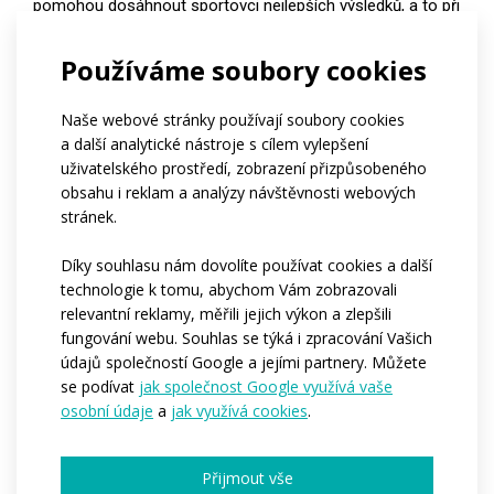
pomohou dosáhnout sportovci nejlepších výsledků, a to při
zachování maximálního komfortu nošení.
Používáme soubory cookies
Naše webové stránky používají soubory cookies
a další analytické nástroje s cílem vylepšení
Časté dotazy
uživatelského prostředí, zobrazení přizpůsobeného
obsahu i reklam a analýzy návštěvnosti webových
stránek.
Díky souhlasu nám dovolíte používat cookies a další
Kolik tento produkt stojí?
technologie k tomu, abychom Vám zobrazovali
relevantní reklamy, měřili jejich výkon a zlepšili
fungování webu. Souhlas se týká i zpracování Vašich
údajů společností Google a jejími partnery. Můžete
Od kolika kusů lze produkt
se podívat
jak společnost Google využívá vaše
objednat?
osobní údaje
a
jak využívá cookies
.
Které části produktu mohou být
Přijmout vše