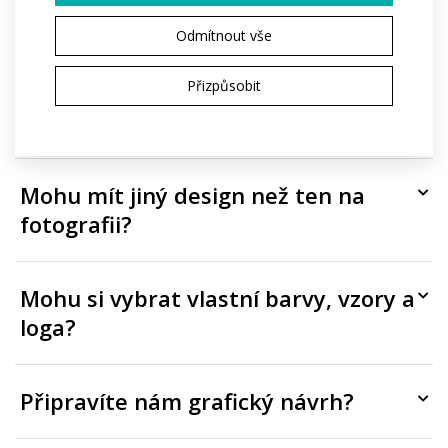
potištěné?
Odmítnout vše
Přizpůsobit
Je potisk zahrnutý v ceně, nebo se
účtuje zvlášť?
Mohu mít jiný design než ten na
fotografii?
Mohu si vybrat vlastní barvy, vzory a
loga?
Připravíte nám grafický návrh?