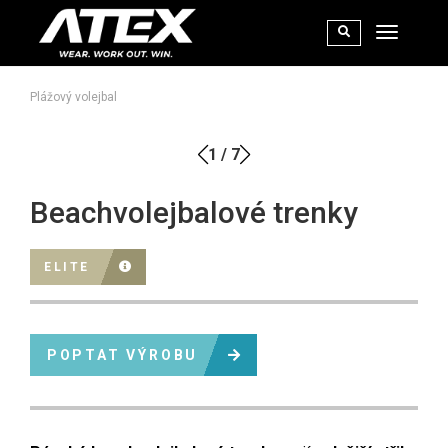
Plážový volejbal
1
/
7
Beachvolejbalové trenky
ELITE
POPTAT VÝROBU