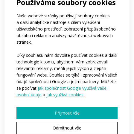
Používáme soubory cookies
Časté dotazy
Naše webové stránky používají soubory cookies
a další analytické nástroje s cílem vylepšení
uživatelského prostředí, zobrazení přizpůsobeného
obsahu i reklam a analýzy návštěvnosti webových
stránek.
Kolik tento produkt stojí?
Díky souhlasu nám dovolíte používat cookies a další
technologie k tomu, abychom Vám zobrazovali
Od kolika kusů lze produkt
relevantní reklamy, měřili jejich výkon a zlepšili
objednat?
fungování webu. Souhlas se týká i zpracování Vašich
údajů společností Google a jejími partnery. Můžete
se podívat
jak společnost Google využívá vaše
osobní údaje
a
jak využívá cookies
.
Které části produktu mohou být
potištěné?
Přijmout vše
Je potisk zahrnutý v ceně, nebo se
Odmítnout vše