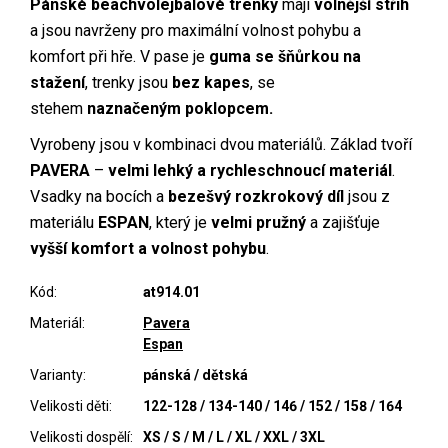
Pánské beachvolejbalové trenky
mají
volnější střih
a jsou navrženy pro maximální volnost pohybu a
komfort při hře. V pase je
guma se šňůrkou na
stažení
, trenky jsou
bez kapes
, se
stehem
naznačeným poklopcem.
Vyrobeny jsou v kombinaci dvou materiálů. Základ tvoří
PAVERA
–
velmi lehký a rychleschnoucí materiál
.
Vsadky na bocích a
bezešvý rozkrokový díl
jsou z
materiálu
ESPAN
, který je
velmi pružný
a zajišťuje
vyšší komfort a volnost pohybu
.
Kód:
at914.01
Materiál:
Pavera
Espan
Varianty:
pánská / dětská
Velikosti děti:
122-128 / 134-140 / 146 / 152 / 158 / 164
Velikosti dospělí:
XS / S / M / L / XL / XXL / 3XL