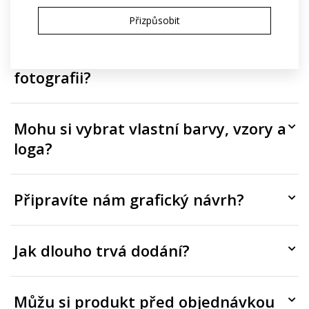
účtuje zvlášť?
Přizpůsobit
Mohu mít jiný design než ten na
fotografii?
Mohu si vybrat vlastní barvy, vzory a
loga?
Připravíte nám grafický návrh?
Jak dlouho trvá dodání?
Můžu si produkt před objednávkou