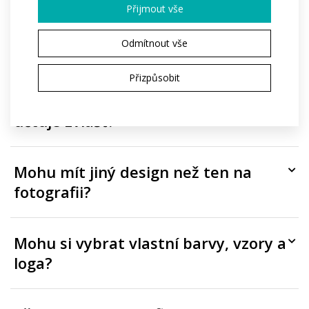
Přijmout vše
Které části produktu mohou být
Odmítnout vše
potištěné?
Přizpůsobit
Je potisk zahrnutý v ceně, nebo se
účtuje zvlášť?
Mohu mít jiný design než ten na
fotografii?
Mohu si vybrat vlastní barvy, vzory a
loga?