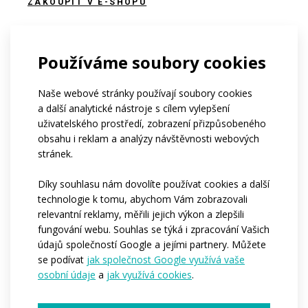
ZAKOUPIT V E-SHOPU
Používáme soubory cookies
Naše webové stránky používají soubory cookies
a další analytické nástroje s cílem vylepšení
uživatelského prostředí, zobrazení přizpůsobeného
obsahu i reklam a analýzy návštěvnosti webových
Časté dotazy
stránek.
Díky souhlasu nám dovolíte používat cookies a další
technologie k tomu, abychom Vám zobrazovali
Kolik tento produkt stojí?
relevantní reklamy, měřili jejich výkon a zlepšili
fungování webu. Souhlas se týká i zpracování Vašich
údajů společností Google a jejími partnery. Můžete
se podívat
jak společnost Google využívá vaše
Od kolika kusů lze produkt
osobní údaje
a
jak využívá cookies
.
objednat?