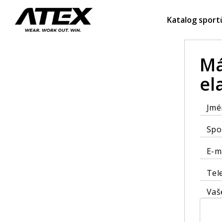
Katalog sport
Má
el
Jmé
Spo
E-m
Tel
Vaš