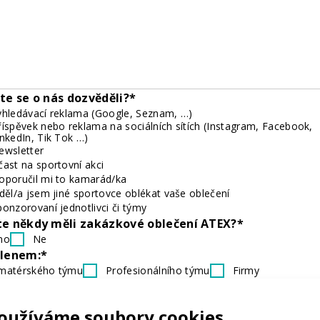
ste se o nás dozvěděli?*
yhledávací reklama (Google, Seznam, …)
říspěvek nebo reklama na sociálních sítích (Instagram, Facebook,
inkedIn, Tik Tok …)
ewsletter
čast na sportovní akci
oporučil mi to kamarád/ka
iděl/a jsem jiné sportovce oblékat vaše oblečení
ponzorovaní jednotlivci či týmy
te někdy měli zakázkové oblečení ATEX?*
no
Ne
členem:*
matérského týmu
Profesionálního týmu
Firmy
ičeho z výše uvedeného
ud patříte do klubu, můžete nám napsat jeho název?
oužíváme soubory cookies