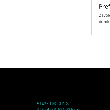
Pref
Zavol
domlu
ATEX - spol. s r. o.
Vážného 3, 621 00 Brno