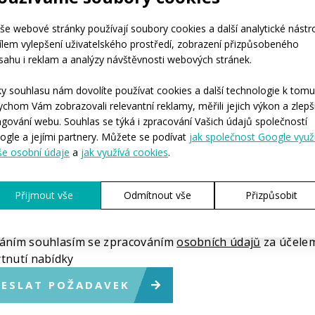
je přibližný počet osob, pro které bychom oblečení
ěli?*
še webové stránky používají soubory cookies a další analytické nástr
cílem vylepšení uživatelského prostředí, zobrazení přizpůsobeného
-4
5-10
11-50
více než 50
stovky kusů
yste potřebovali, abychom začali s výrobou?*
sahu i reklam a analýzy návštěvnosti webových stránek.
hned
Během následujících 3-6 měsíců
Zatím nemám předs
ete nám sdělit další podrobnosti?
ky souhlasu nám dovolíte používat cookies a další technologie k tomu
ychom Vám zobrazovali relevantní reklamy, měřili jejich výkon a zlepši
ngování webu. Souhlas se týká i zpracování Vašich údajů společností
ogle a jejími partnery. Můžete se podívat
jak společnost Google využ
še osobní údaje
a
jak využívá cookies
.
Přijmout vše
Odmítnout vše
Přizpůsobit
načené * je povinné.
áním souhlasím se zpracováním
osobních údajů
za účele
tnutí nabídky
ESLAT POŽADAVEK