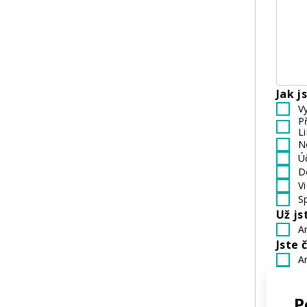
Jak j
V
P
L
N
Ú
D
V
S
Už js
A
Jste 
A
N
Pok
P