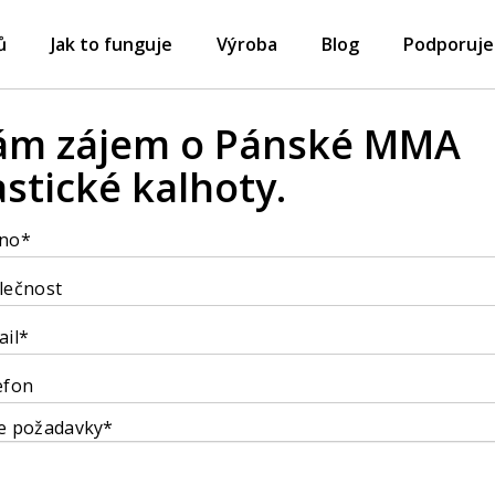
ů
Jak to funguje
Výroba
Blog
Podporuj
m zájem o Pánské MMA
astické kalhoty.
no*
lečnost
ail*
efon
e požadavky*