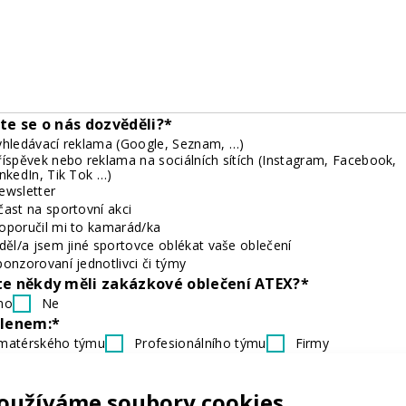
ste se o nás dozvěděli?*
yhledávací reklama (Google, Seznam, …)
říspěvek nebo reklama na sociálních sítích (Instagram, Facebook,
inkedIn, Tik Tok …)
ewsletter
čast na sportovní akci
oporučil mi to kamarád/ka
iděl/a jsem jiné sportovce oblékat vaše oblečení
ponzorovaní jednotlivci či týmy
te někdy měli zakázkové oblečení ATEX?*
no
Ne
členem:*
matérského týmu
Profesionálního týmu
Firmy
ičeho z výše uvedeného
ud patříte do klubu, můžete nám napsat jeho název?
oužíváme soubory cookies