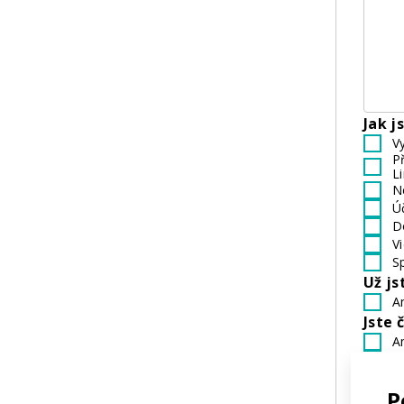
Jak j
V
P
L
N
Ú
D
V
S
Už js
A
Jste 
A
N
Pok
P