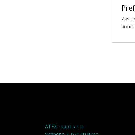
Pref
Zavol
domlu
ATEX - spol. s r. o.
Vážného 3, 621 00 Brno