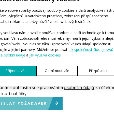
je přibližný počet osob, pro které bychom oblečení
ěli?*
še webové stránky používají soubory cookies a další analytické nástr
cílem vylepšení uživatelského prostředí, zobrazení přizpůsobeného
-4
5-10
11-50
více než 50
stovky kusů
yste potřebovali, abychom začali s výrobou?*
sahu i reklam a analýzy návštěvnosti webových stránek.
hned
Během následujících 3-6 měsíců
Zatím nemám předs
ete nám sdělit další podrobnosti?
ky souhlasu nám dovolíte používat cookies a další technologie k tomu
ychom Vám zobrazovali relevantní reklamy, měřili jejich výkon a zlepši
ngování webu. Souhlas se týká i zpracování Vašich údajů společností
ogle a jejími partnery. Můžete se podívat
jak společnost Google využ
še osobní údaje
a
jak využívá cookies
.
Přijmout vše
Odmítnout vše
Přizpůsobit
načené * je povinné.
áním souhlasím se zpracováním
osobních údajů
za účele
tnutí nabídky
ESLAT POŽADAVEK