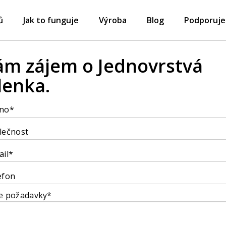
ů
Jak to funguje
Výroba
Blog
Podporuj
m zájem o Jednovrstvá
lenka.
no*
lečnost
ail*
efon
e požadavky*