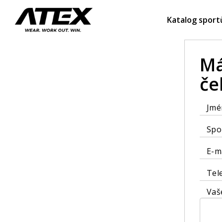
Katalog sport
Má
če
Jmé
Spo
E-m
Tel
Vaš