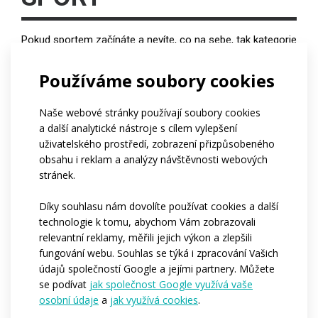
Pokud sportem začínáte a nevíte, co na sebe, tak kategorie
SPORT je přesně pro Vás. Tato řada nabízí nejlepší poměr
Používáme soubory cookies
cena / výkon. Oblečení je vhodné jak pro úplné začátečníky,
tak pro hobíky, kteří objedou pouze pár závodů za sezónu.
Naše webové stránky používají soubory cookies
a další analytické nástroje s cílem vylepšení
uživatelského prostředí, zobrazení přizpůsobeného
obsahu i reklam a analýzy návštěvnosti webových
stránek.
Časté dotazy
Díky souhlasu nám dovolíte používat cookies a další
technologie k tomu, abychom Vám zobrazovali
relevantní reklamy, měřili jejich výkon a zlepšili
Kolik tento produkt stojí?
fungování webu. Souhlas se týká i zpracování Vašich
údajů společností Google a jejími partnery. Můžete
se podívat
jak společnost Google využívá vaše
osobní údaje
a
jak využívá cookies
.
Od kolika kusů lze produkt