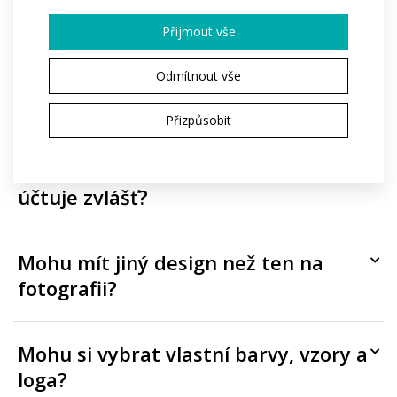
objednat?
Přijmout vše
Které části produktu mohou být
Odmítnout vše
potištěné?
Přizpůsobit
Je potisk zahrnutý v ceně, nebo se
účtuje zvlášť?
Mohu mít jiný design než ten na
fotografii?
Mohu si vybrat vlastní barvy, vzory a
loga?