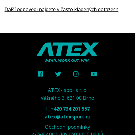
Další odpovědi najdete v často kladených dotazech
ATEX - spol. s r. o.
Vážného 3, 621 00 Brno
T:
+420 734 201 557
atex@atexsport.cz
Obchodní podmínky
Zásady ochrany osobních údajů