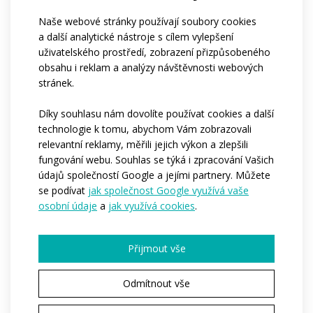
Časté dotazy
Naše webové stránky používají soubory cookies
a další analytické nástroje s cílem vylepšení
uživatelského prostředí, zobrazení přizpůsobeného
obsahu i reklam a analýzy návštěvnosti webových
Kolik tento produkt stojí?
stránek.
Díky souhlasu nám dovolíte používat cookies a další
Od kolika kusů lze produkt
technologie k tomu, abychom Vám zobrazovali
objednat?
relevantní reklamy, měřili jejich výkon a zlepšili
fungování webu. Souhlas se týká i zpracování Vašich
údajů společností Google a jejími partnery. Můžete
se podívat
jak společnost Google využívá vaše
Které části produktu mohou být
osobní údaje
a
jak využívá cookies
.
potištěné?
Přijmout vše
Je potisk zahrnutý v ceně, nebo se
Odmítnout vše
účtuje zvlášť?