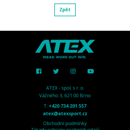
Zpět
ATEX - spol. s r. o.
Vážného 3, 621 00 Brno
T:
+420 734 201 557
atex@atexsport.cz
Obchodní podmínky
Zásady ochrany osobních údajů