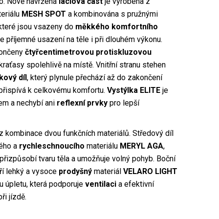
lo. Nově navržená
laclová část
je vyrobena z
eriálu
MESH SPOT
a kombinována s pružnými
 které jsou vsazeny do
měkkého
komfortního
uje příjemné usazení na těle i při dlouhém výkonu.
končeny
čtyřcentimetrovou protiskluzovou
í kraťasy spolehlivě na místě. Vnitřní stranu stehen
ový díl
, který plynule přechází až do zakončení
 přispívá k celkovému komfortu.
Vystýlka ELITE
je
vem a nechybí ani
reflexní prvky
pro lepší
 z kombinace dvou funkčních materiálů. Středový díl
ného a
rychleschnoucího
materiálu
MERYL AGA
,
přizpůsobí tvaru těla a umožňuje volný pohyb. Boční
ří lehký a vysoce
prodyšný
materiál
VELARO LIGHT
u úpletu, která podporuje
ventilaci
a efektivní
i jízdě.