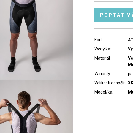
POPTAT V
Kód:
AT
Vystýlka:
Vy
Materiál:
Ve
Me
Varianty:
pá
Velikosti dospělí:
XS
Model/ka:
Mo