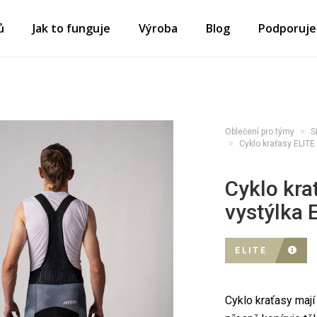
ů
Jak to funguje
Výroba
Blog
Podporuj
Oblečení pro týmy
S
Cyklo kraťasy ELITE 
Cyklo kra
vystýlka E
ELITE
Cyklo kraťasy mají