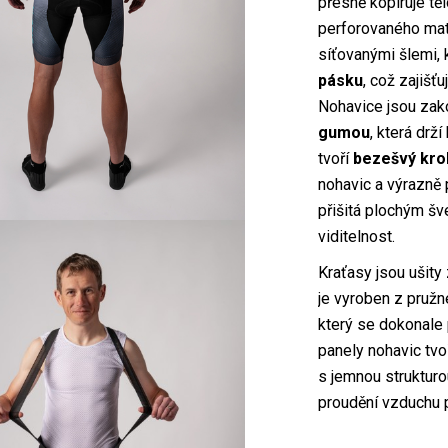
přesně kopíruje tě
perforovaného mat
síťovanými šlemi,
pásku
, což zajišť
Nohavice jsou za
gumou
, která drž
tvoří
bezešvý krok
nohavic a výrazně
přišitá plochým š
viditelnost.
Kraťasy jsou ušity
je vyroben z pruž
který se dokonale 
panely nohavic tvo
s jemnou strukturo
proudění vzduchu př