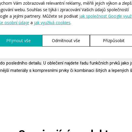
ychom Vám zobrazovali relevantní reklamy, měřili jejich výkon a zlepši
ngování webu. Souhlas se týká i zpracování Vašich údajů společností
I JSTE VARIANTU
ITE
ogle a jejími partnery. Můžete se podívat
jak společnost Google využ
še osobní údaje
a
jak využívá cookies
.
Přijmout vše
Odmítnout vše
Přizpůsobit
E je určená profesionálním sportovcům, pro které je nejvyšší priorit
a výsledný čas, a to často i za cenu nižšího komfortu či odolnosti ob
dy ELITE vyvíjíme ve spolupráci s nejlepšími českými sportovci, proto
do posledního detailu. U oblečení najdete řadu funkčních prvků jako 
ější materiály s kompresními prvky či kombinaci šitých a lepených š