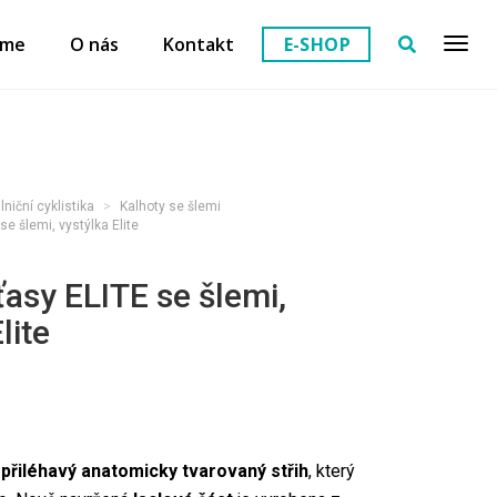
eme
O nás
Kontakt
E-SHOP
ilniční cyklistika
Kalhoty se šlemi
se šlemi, vystýlka Elite
ťasy ELITE se šlemi,
lite
přiléhavý anatomicky tvarovaný střih
, který