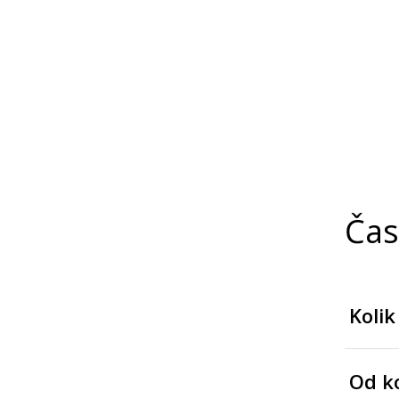
Čas
Kolik
Od ko