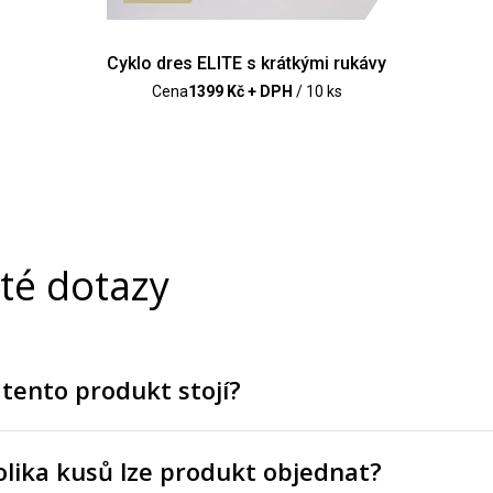
Cyklo dres ELITE s krátkými rukávy
Cena
1399 Kč + DPH
/ 10 ks
té dotazy
 tento produkt stojí?
lika kusů lze produkt objednat?