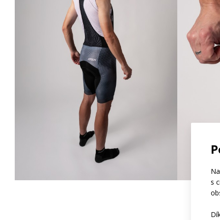
P
Na
s 
ob
Dí