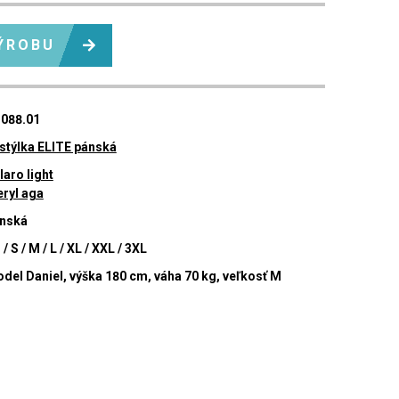
ÝROBU
088.01
stýlka ELITE pánská
laro light
ryl aga
nská
 / S / M / L / XL / XXL / 3XL
del Daniel, výška 180 cm, váha 70 kg, veľkosť M