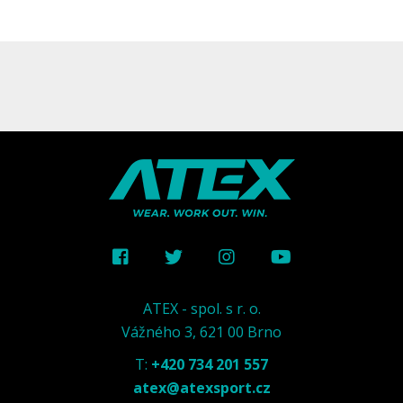
ATEX - spol. s r. o.
Vážného 3, 621 00 Brno
T:
+420 734 201 557
atex@atexsport.cz