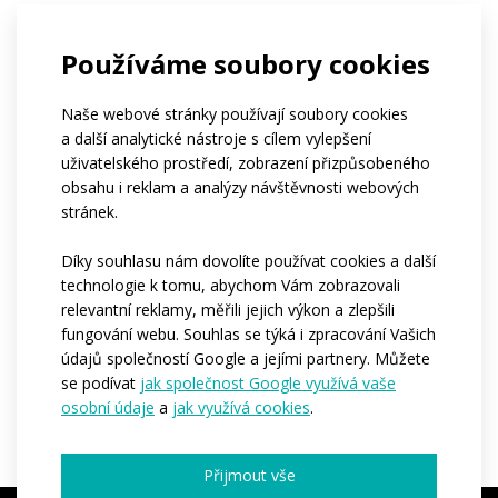
Používáme soubory cookies
Naše webové stránky používají soubory cookies
a další analytické nástroje s cílem vylepšení
uživatelského prostředí, zobrazení přizpůsobeného
obsahu i reklam a analýzy návštěvnosti webových
stránek.
Díky souhlasu nám dovolíte používat cookies a další
technologie k tomu, abychom Vám zobrazovali
relevantní reklamy, měřili jejich výkon a zlepšili
fungování webu. Souhlas se týká i zpracování Vašich
Myslíme na všechny, kteří se musí vypořádat s následky
údajů společností Google a jejími partnery. Můžete
se podívat
jak společnost Google využívá vaše
záplav. Hodně sil a držte se.
osobní údaje
a
jak využívá cookies
.
Přijmout vše