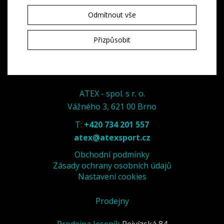
Odmítnout vše
Přizpůsobit
ATEX - spol. s r. o.
Vážného 3, 621 00 Brno
T:
+420 734 201 557
atex@atexsport.cz
Obchodní podmínky
Zásady ochrany osobních údajů
Nastavení cookies
Prodejny
Prodejna Jeseník
Rejvízská 84