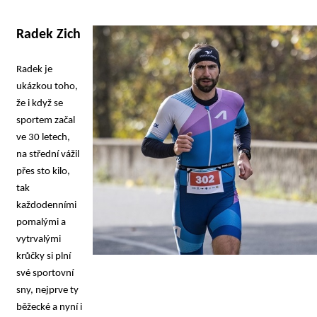
Radek Zich
Radek je 
ukázkou toho, 
že i když se 
sportem začal 
ve 30 letech, 
na střední vážil 
přes sto kilo, 
tak 
každodenními 
pomalými a 
vytrvalými 
krůčky si plní 
své sportovní 
sny, nejprve ty 
běžecké a nyní i 