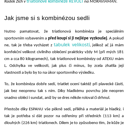
triatlonové kombinéze REVOLT
Radek Zich v 
 na 
MORAVIAMAN.
Jak jsme si s kombinézou sedli
Nutno pamatovat, že triatlonová kombinéza je speciálním 
sportovním vybavením a 
před koupí si ji nejlépe vyzkoušej
. A pokud 
tabulek velikostí
ne, tak je třeba vycházet z 
, jelikož ač já mám 
konfekční velikost civilního oblečení prakticky vždy M (při mých 181 
cm a cca 80 kilogramech), tak triatlonové kombinézy od ATEXU mám 
L. Odchylka ve velikosti, jak plus či mínus, by zcela zhatila její 
vlastnosti a bylo by to na úkor sportovního výsledku.
To, že kombinéza dobře sedí, triatlet ocení taktéž při plavecké části, 
jak bez neoprenu tak s ním. Díky hladkému povrchu jde neopren 
snadno obléci i sundat, aniž by se dres někde roloval či drhnul.  
Přestože díky ESPANU vše pěkně sedí, přiléhá a materiál je hladký, i 
tak
 je potřeba si dát pozor na odřeniny při středních
 (113 km) 
a 
dlouhých
 (226 km) 
triatlonech
. 
Dílem je to způsobeno tím, že kůže je 