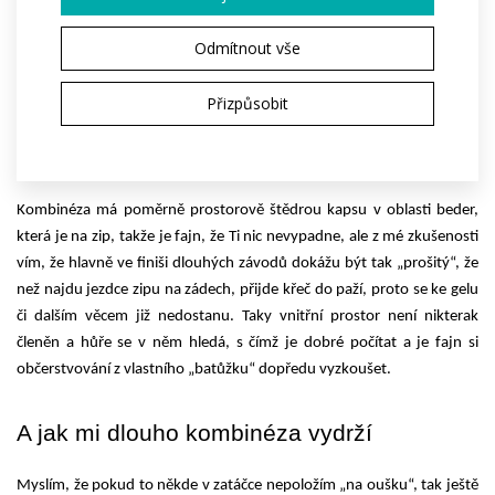
Odmítnout vše
triatlonové kombinéze REVOLT
Radek Zich v 
 na Memoriálu 
MUDr. Josefa Podmolíka, 5. 11. 2022.
Přizpůsobit
Kam s gely, tyčinkami apod.
Kombinéza má poměrně prostorově štědrou kapsu v oblasti beder, 
která je na zip, takže je fajn, že Ti nic nevypadne, ale z mé zkušenosti 
vím, že hlavně ve finiši dlouhých závodů dokážu být tak „prošitý“, že 
než najdu jezdce zipu na zádech, přijde křeč do paží, proto se ke gelu 
či dalším věcem již nedostanu. Taky vnitřní prostor není nikterak 
členěn a hůře se v něm hledá, s čímž je dobré počítat a je fajn si 
občerstvování z vlastního „batůžku“ dopředu vyzkoušet.
A jak mi dlouho kombinéza vydrží
Myslím, že pokud to někde v zatáčce nepoložím „na oušku“, tak ještě 