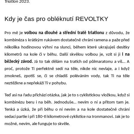
Triatlon 2023.
Kdy je čas pro obléknutí REVOLTKY
Pro mě je
 volbou na
dlouhé a střední tratě triatlonu
 z důvodu, že 
kombinéza s krátkým rukávem dostatečně chrání ramena a paže před 
několika hodinovou výhní na slunci, během které ukrajuješ desítky 
kilometrů na kole či v běhu. Další skvělou volbou je, vzít si ji 
i na 
běžecký závod.
 Já to tak dělám na tratích od půlmaratonu a víš… A 
proč, protože Ti perfektně sedí na těle, nikde nic nevlaje, a i když 
zmokneš, zpotíš se, či se chladíš poléváním vody, tak Ti na těle 
neztěžkne a nepřekáží Ti v pohybu.
Teď asi na řadu přichází otázka, jak je to s cyklistickou vložkou, když si 
kombinézu beru i na běh. Jednoduše… nevím o ní a přitom tam je. 
Tenká a úzká, že při běhu o ní nevím a na kole dostatečně chrání 
sedací partie i při 180-ti kilometrové cyklistice na Ironmanovi. Jak je to 
možné, nevím, ale funguje to skvěle.