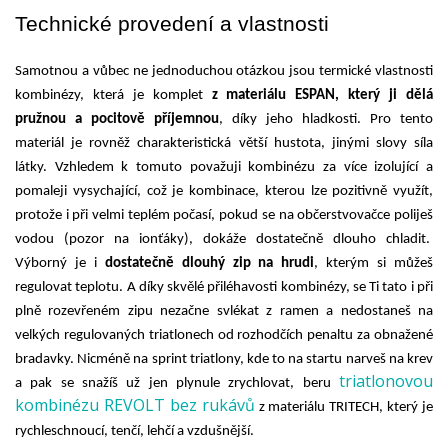
Technické provedení a vlastnosti
Samotnou a vůbec ne jednoduchou otázkou jsou termické vlastnosti 
kombinézy, která je komplet 
z materiálu ESPAN, který ji dělá 
pružnou a pocitově příjemnou
, díky jeho hladkosti. Pro tento 
materiál je rovněž charakteristická větší hustota, jinými slovy síla 
látky. Vzhledem k tomuto považuji kombinézu za více izolující a 
pomaleji vysychající, což je kombinace, kterou lze pozitivně využít, 
protože i při velmi teplém počasí, pokud se na občerstvovačce poliješ 
vodou (pozor na ionťáky), dokáže dostatečně dlouho chladit.  
Výborný je i 
dostatečně dlouhý zip na hrudi
, kterým si můžeš 
regulovat teplotu. A díky skvělé přiléhavosti kombinézy, se Ti tato i při 
plně rozevřeném zipu nezačne svlékat z ramen a nedostaneš na 
velkých regulovaných triatlonech od rozhodčích penaltu za obnažené 
bradavky. Nicméně na sprint triatlony, kde to na startu narveš na krev 
triatlonovou
a pak se snažíš už jen plynule zrychlovat, beru 
kombinézu REVOLT bez rukávů
 z materiálu TRITECH, který je 
rychleschnoucí, tenčí, lehčí a vzdušnější.   