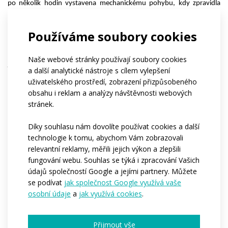
po několik hodin vystavena mechanickému pohybu, kdy zpravidla 
dres bude mokrý od vody či potu, tak částečně i dílenským 
zpracováním. Veškerým poraněním lze předejít, když problematická 
Používáme soubory cookies
místa ošetříš čistou lékařskou či speciálně pro triatlon určenou 
vazelínou. Zejména se jedná o vnitřní švy, nicméně největší bolístkou 
Naše webové stránky používají soubory cookies
je ukončení zipu, tzn. v okolí pupku, kde na konci Ironmana, pokud se 
a další analytické nástroje s cílem vylepšení
předem v daném místě nenatřeš, budeš mít vydřený čtvereček o 
uživatelského prostředí, zobrazení přizpůsobeného
rozměru cca 4 x 4 centimetru, který Ti utrpení ze závodu bude 
obsahu i reklam a analýzy návštěvnosti webových
připomínat ještě minimálně další týden.
stránek.
Díky souhlasu nám dovolíte používat cookies a další
technologie k tomu, abychom Vám zobrazovali
relevantní reklamy, měřili jejich výkon a zlepšili
fungování webu. Souhlas se týká i zpracování Vašich
údajů společností Google a jejími partnery. Můžete
se podívat
jak společnost Google využívá vaše
osobní údaje
a
jak využívá cookies
.
Přijmout vše