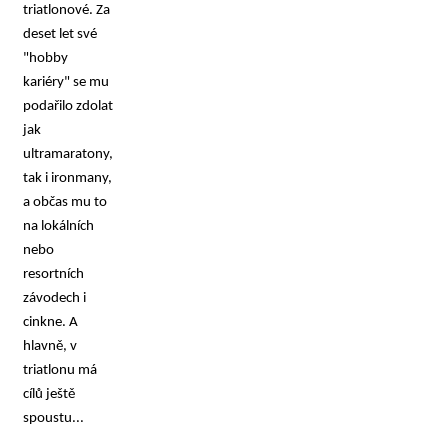
triatlonové. Za 
deset let své 
"hobby 
kariéry" se mu 
podařilo zdolat 
jak 
ultramaratony, 
tak i ironmany, 
a občas mu to 
na lokálních 
nebo 
resortních 
závodech i 
cinkne. A 
hlavně, v 
triatlonu má 
cílů ještě 
spoustu...