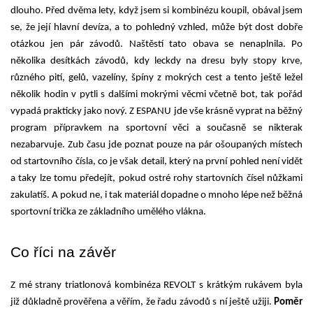
dlouho. Před dvěma lety, když jsem si kombinézu koupil, obával jsem 
se, že její hlavní devíza, a to pohledný vzhled, může být dost dobře 
otázkou jen pár závodů. Naštěstí tato obava se nenaplnila. Po 
několika desítkách závodů, kdy leckdy na dresu byly stopy krve, 
různého pití, gelů, vazelíny, špíny z mokrých cest a tento ještě ležel 
několik hodin v pytli s dalšími mokrými věcmi včetně bot, tak pořád 
vypadá prakticky jako nový. Z ESPANU jde vše krásně vyprat na běžný 
program přípravkem na sportovní věci a současně se nikterak 
nezabarvuje. Zub času jde poznat pouze na pár ošoupaných místech 
od startovního čísla, co je však detail, který na první pohled není vidět 
a taky lze tomu předejít, pokud ostré rohy startovních čísel nůžkami 
zakulatíš. A pokud ne, i tak materiál dopadne o mnoho lépe než běžná 
sportovní trička ze základního umělého vlákna. 
Co říci na závěr
Z mé strany triatlonová kombinéza REVOLT s krátkým rukávem byla 
již důkladně prověřena a věřím, že řadu závodů s ní ještě užiji. 
Poměr 