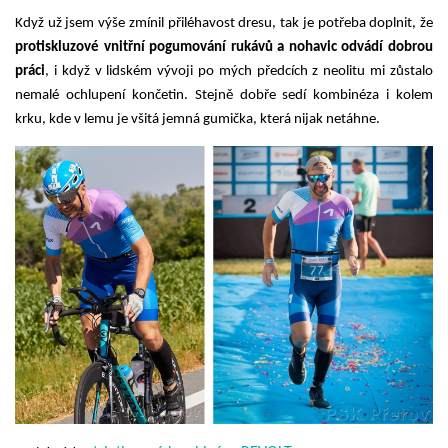
Když už jsem výše zmínil přiléhavost dresu, tak je potřeba doplnit, že 
protiskluzové vnitřní pogumování rukávů a nohavic odvádí dobrou 
práci
, i když v lidském vývoji po mých předcích z neolitu mi zůstalo 
nemalé ochlupení končetin. Stejně dobře sedí kombinéza i kolem 
krku, kde v lemu je všitá jemná gumička, která nijak netáhne.