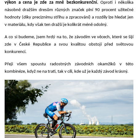
výkon a cena je zde za mně bezkonkurenční.
 Oproti i několika 
násobně dražším dresům různých značek plní 90 procent užitečné 
hodnoty (díky preciznímu střihu a zpracování) a rozdíly lze hledat jen 
v materiálu, kdy však ten dražší je kolikrát méně odolný.
A co si budeme, jsem hrdý na to, že závodím ve věcech, které se šijí 
zde v České Republice a svou kvalitou obstojí před světovou 
konkurencí.
Přeji všem spoustu radostných závodních okamžiků v této 
kombinéze, když ne na trati, tak v cíli, kde už je každý závod krásný.