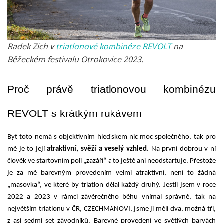
Radek Zich v
triatlonové kombinéze REVOLT
na
Běžeckém festivalu Otrokovice 2023.
Proč právě triatlonovou kombinézu 
REVOLT s krátkým rukávem
Byť toto nemá s objektivním hlediskem nic moc společného, tak pro 
mě je to její 
atraktivní, svěží a veselý vzhled.
 Na první dobrou v ní 
člověk ve startovním poli „zazáří“ a to ještě ani neodstartuje. Přestože 
je za mě barevným provedením velmi atraktivní, není to žádná 
„masovka“, ve které by triatlon dělal každý druhý. Jestli jsem v roce 
2022 a 2023 v rámci závěrečného běhu vnímal správně, tak na 
největším triatlonu v ČR, CZECHMANOVI, jsme ji měli dva, možná tři, 
z asi sedmi set závodníků. Barevné provedení ve světlých barvách 