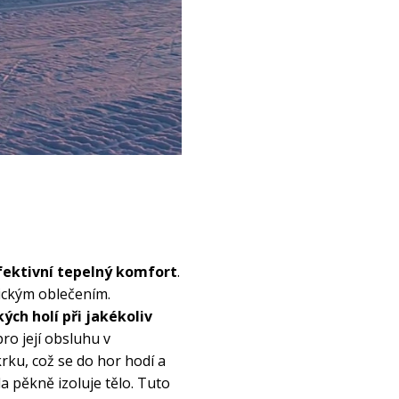
fektivní tepelný komfort
. 
ickým oblečením. 
ch holí při jakékoliv 
ro její obsluhu v 
u, což se do hor hodí a 
pěkně izoluje tělo. Tuto 