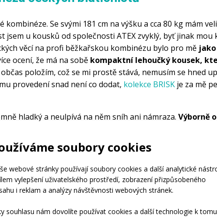
 kombinéze. Se svými 181 cm na výšku a cca 80 kg mám velik
ost jsem u kousků od společnosti ATEX zvyklý, byť jinak mou ko
ických věcí na profi běžkařskou kombinézu bylo pro mě 
jako
více ocení, že má na sobě 
kompaktní lehoučký kousek, kte
 občas položím, což se mi prostě stává, nemusím se hned upr
mu provedení snad není co dodat, 
kolekce BRISK
 je za mě pe
emně hladký a neulpívá na něm sníh ani námraza. 
Výborně o
yž se rozhodneš pořádně na běžkách zmáčknout. Nohavice i 
tí chladu a sněhu dovnitř kombinézy. Centrální zip vede pou
oužíváme soubory cookies
t, že by mohl být delší pro snadnější oblékání a sundávání. D
z větších komplikací vykonat patřičnou potřebu. Jen je potř
še webové stránky používají soubory cookies a další analytické nástr
 vytažena až do podpaží. Protože pak, s promrzlýma rukama, 
cílem vylepšení uživatelského prostředí, zobrazení přizpůsobeného
it…
sahu i reklam a analýzy návštěvnosti webových stránek.
ky souhlasu nám dovolíte používat cookies a další technologie k tomu