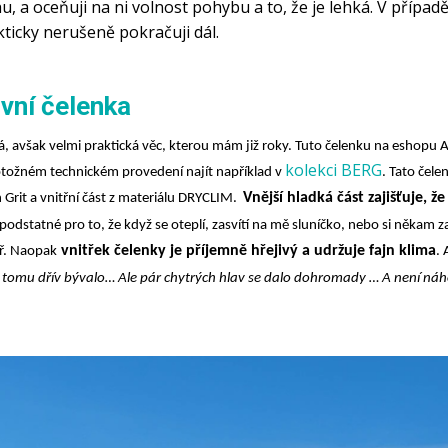
 a oceňuji na ni volnost pohybu a to, že je lehká. V případě, 
ticky nerušeně pokračuji dál.
vní čelenka
á, avšak velmi praktická věc, kterou mám již roky. Tuto čelenku na eshopu A
kolekci BERG
totožném technickém provedení najít například v
. Tato čele
Vnější hladká část zajišťuje, 
 Grit a vnitřní část z materiálu DRYCLIM.
podstatné pro to, že když se oteplí, zasvítí na mě sluníčko, nebo si někam 
vnitřek čelenky je příjemně hřejivý a udržuje fajn klima
tř. Naopak
. 
omu dřív bývalo… Ale pár chytrých hlav se dalo dohromady … A není náhod