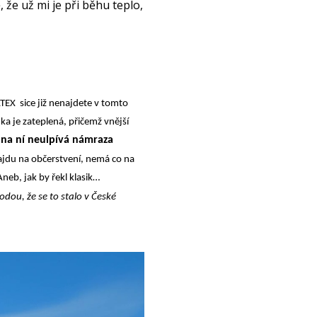
že už mi je při běhu teplo, 
TEX sice již nenajdete v tomto
nka je zateplená, přičemž vnější
že na ní neulpívá námraza
zajdu na občerstvení, nemá co na
Aneb, jak by řekl klasik…
ou, že se to stalo v České