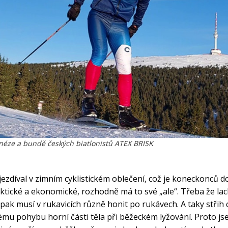
néze a bundě českých biatlonistů ATEX BRISK
ezdíval v zimním cyklistickém oblečení, což je koneckonců doc
aktické a ekonomické, rozhodně má to své „ale“. Třeba že lacle
pak musí v rukavicích různě honit po rukávech. A taky střih c
u pohybu horní části těla při běžeckém lyžování. Proto js