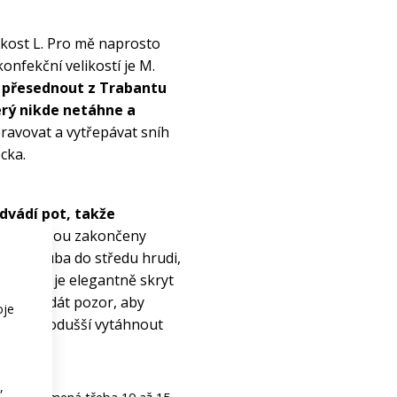
ost L. Pro mě naprosto 
nfekční velikostí je M. 
 přesednout z Trabantu 
rý nikde netáhne a 
avovat a vytřepávat sníh 
cka.
dvádí pot, takže 
rukávy jsou zakončeny 
ze zhruba do středu hrudi, 
alší zip je elegantně skryt 
eba si dát pozor, aby 
oje
je jednodušší vytáhnout 
,