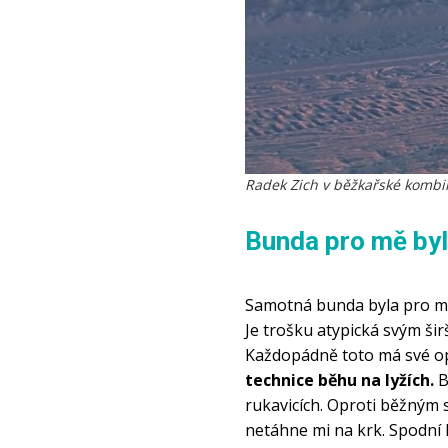
Radek Zich v běžkařské kombin
Bunda pro mě by
Samotná bunda byla pro mě
Je trošku atypická svým šir
Každopádně toto má své op
technice běhu na lyžích.
 B
rukavicích. Oproti běžným 
netáhne mi na krk. Spodní 