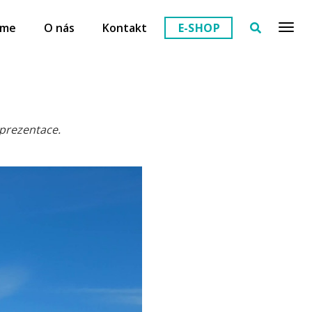
eme
O nás
Kontakt
E-SHOP
eprezentace.