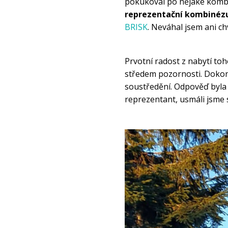
pokukoval po nějaké kombi
reprezentační kombinézu
BRISK
. Neváhal jsem ani ch
Prvotní radost z nabytí toh
středem pozornosti. Dokonc
soustředění. Odpověď byla r
reprezentant, usmáli jsme s