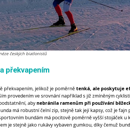
éze českých biatlonistů
la překvapením
 překvapením, jelikož je poměrně
 tenká, ale poskytuje e
ším provedením ve srovnání například s již zmíněným cyklist
odstatnění, aby 
nebránila ramenům při používání běžecký
unda má robustní čelní zip, stejně tak její kapsy, což je fajn p
sportovním bundám má pocitově poměrně vyšší stojáček u krk
lem je stejně jako rukávy vybaven gumkou, díky čemuž bunda 