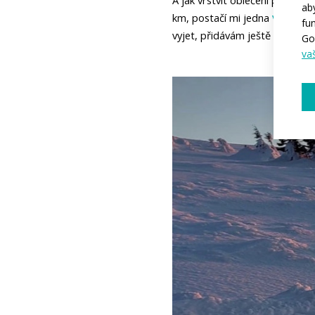
A jak vrstvit oblečení pod tut
ab
vrstva m
km, postačí mi jedna 
fu
vyjet, přidávám ještě bundu ze
Go
va