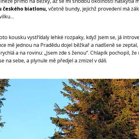
néze přímo na běžky, až se mi shodou okolností naskytla m
 českého biatlonu,
 včetně bundy, jejichž provedení má zák
vilku…
oto kousku vystřídaly lehké rozpaky, když jsem se, já introve
e mě jednou na Pradědu dojel běžkař a nadšeně se zeptal, 
ychlá a na rovinu: „Jsem zde s ženou“. Chlapík pochopil, že
e na sebe, a plynule mě předjel a zmizel v dáli.