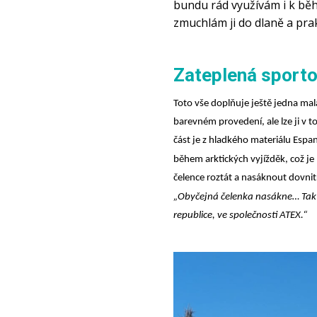
bundu rád využívám i k běhu,
zmuchlám ji do dlaně a prak
Zateplená sporto
Toto vše doplňuje ještě jedna mal
barevném provedení, ale lze ji v 
část je z hladkého materiálu Espan
během arktických vyjížděk, což je 
čelence roztát a nasáknout dovni
„Obyčejná čelenka nasákne… Tak t
republice, ve společnosti ATEX.“