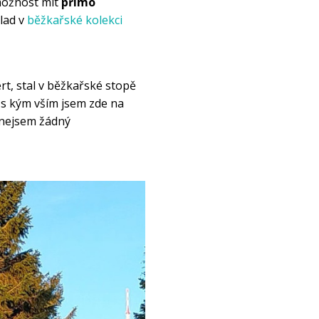
ožnost mít 
přímo 
lad v
běžkařské kolekci
rt, stal v běžkařské stopě 
s kým vším jsem zde na 
 nejsem žádný 