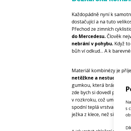
Každopádně nyní k samotné
dostačující a na tuto velik
Přechod ze zimních cyklist
do Mercedesu.
 Člověk nej
nebrání v pohybu. 
Když to
bůh ví odkud… A k barevné
Materiál kombinézy je příj
netěžkne a nestudí
, i kd
gumkou, která brání vniknu
P
zde bych si dovedl představi
v rozkroku, což umožňuje be
Na
spodní teplá vrstva nebyla
s 
ježka z klece, než si odskoč
ob
Dí