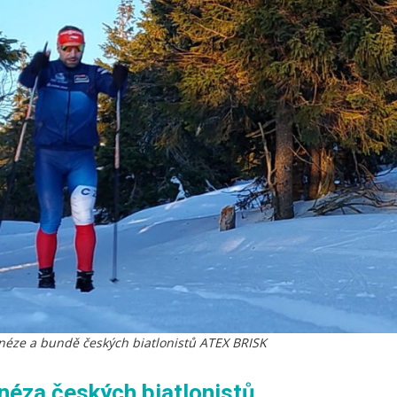
néze a bundě českých biatlonistů ATEX BRISK
éza českých biatlonistů