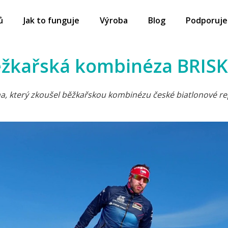
ů
Jak to funguje
Výroba
Blog
Podporuj
ěžkařská kombinéza BRISK
cha, který zkoušel běžkařskou kombinézu české biatlonové r