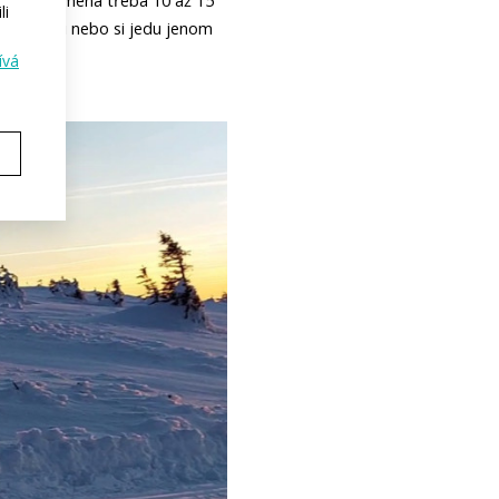
, což znamená třeba 10 až 15 
li
chladněji nebo si jedu jenom 
ívá