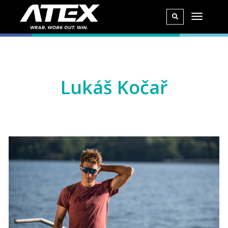
Lukáš Kočař