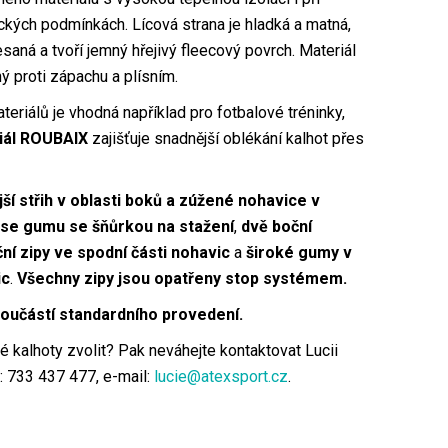
ckých podmínkách. Lícová strana je hladká a matná,
saná a tvoří jemný hřejivý fleecový povrch. Materiál
ný proti zápachu a plísním.
eriálů je vhodná například pro fotbalové tréninky,
iál ROUBAIX
zajišťuje snadnější oblékání kalhot přes
jší střih v oblasti boků a zúžené nohavice v
ase gumu se šňůrkou na stažení
,
dvě boční
ní zipy ve spodní části nohavic
a
široké gumy v
ic
.
Všechny zipy jsou opatřeny stop systémem.
součástí standardního provedení.
ré kalhoty zvolit? Pak neváhejte kontaktovat Lucii
: 733 437 477, e-mail:
lucie@atexsport.cz
.