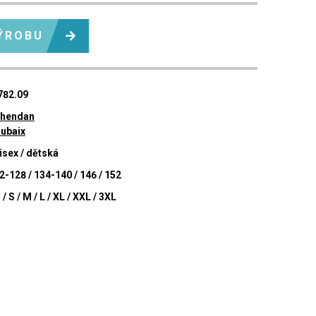
ÝROBU
782.09
hendan
ubaix
isex / dětská
2-128 / 134-140 / 146 / 152
 / S / M / L / XL / XXL / 3XL