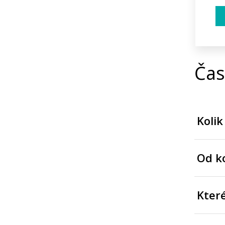
Čas
Kolik
Od ko
Kter