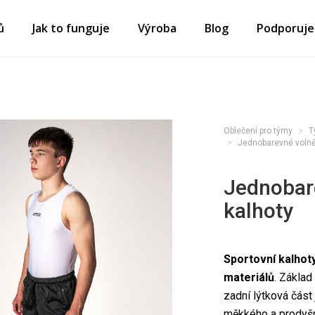
ů
Jak to funguje
Výroba
Blog
Podporuj
Oblečení pro týmy
T
Jednobarevné volněj
Jednobare
kalhoty
Sportovní kalhot
materiálů
. Základ
zadní lýtková část
měkkého a prodyšné