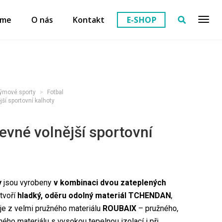
eme
O nás
Kontakt
E-SHOP
ýmové sporty
Fotbal
ší sportovní kalhoty
vné volnější sportovní
y
jsou vyrobeny
v kombinaci dvou zateplených
 tvoří
hladký, oděru odolný materiál TCHENDAN
,
 je z velmi pružného materiálu
ROUBAIX
– pružného,
ho materiálu s vysokou tepelnou izolací i při