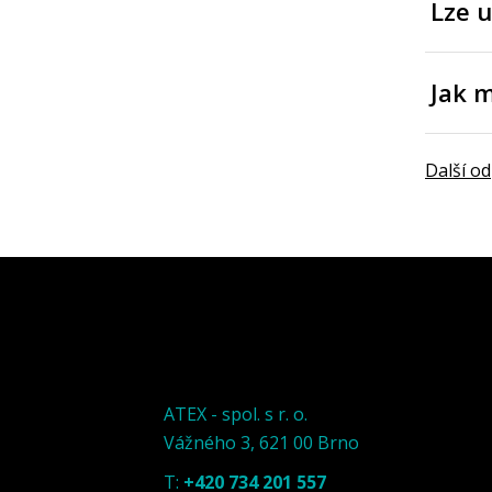
Lze u
Jak 
Další o
ATEX - spol. s r. o.
Vážného 3, 621 00 Brno
T:
+420 734 201 557