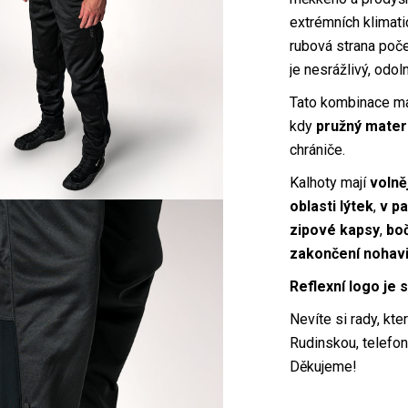
extrémních klimati
rubová strana poče
je nesrážlivý, odol
Tato kombinace mat
kdy
pružný mater
chrániče.
Kalhoty mají
volně
oblasti lýtek
,
v p
zipové kapsy
,
boč
zakončení nohav
Reflexní logo je 
Nevíte si rady, kte
Rudinskou, telefon
Děkujeme!