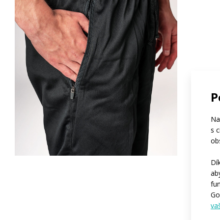
P
Na
s 
ob
Dí
ab
fu
Go
va